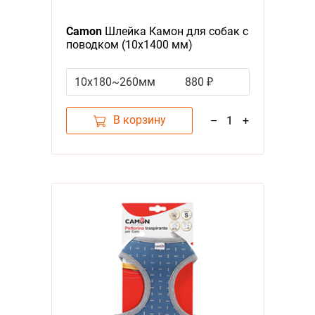
Camon
Шлейка Камон для собак с
поводком (10x1400 мм)
Разноцветная
10x180~260мм
880 ₽
В корзину
–
1
+