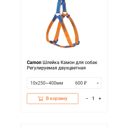
Camon
Шлейка Камон для собак
Регулируемая двухцветная
Оранжевый/Синий
10x250~400мм
600 ₽
В корзину
–
1
+