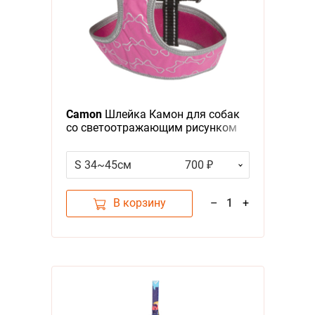
Camon
Шлейка Камон для собак
со светоотражающим рисунком
Фуксия
S 34~45см
700 ₽
В корзину
–
1
+