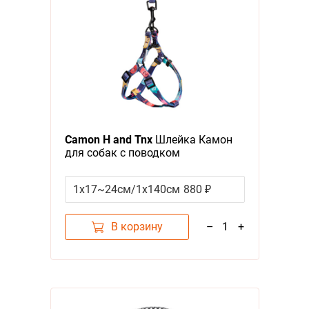
Camon H and Tnx
Шлейка Камон
для собак с поводком
1x17~24см/1x140см
880 ₽
В корзину
–
1
+