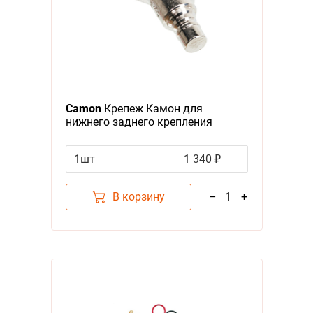
Camon
Крепеж Камон для
нижнего заднего крепления
поводка к велосипеду
1шт
1 340 ₽
В корзину
–
1
+