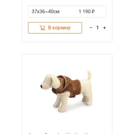
Регулируемая с поводком 37 х
36~40 см
37х36~40см
1 190 ₽
В корзину
–
1
+