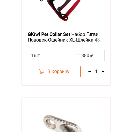
GiGwi Pet Collar Set
Набор Гигви
Поводок-Ошейник XL-Шлейка 48-
70см Джинса & нейлон c
Красными вставками 2,5х120см
1шт
1 880 ₽
В корзину
–
1
+