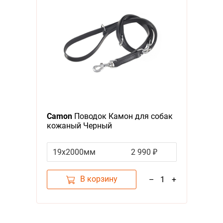
Camon
Поводок Камон для собак
кожаный Черный
19x2000мм
2 990 ₽
В корзину
–
1
+