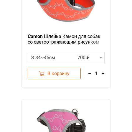
Camon
Шлейка Камон для собак
со светоотражающим рисунком
Оранжевая
S 34~45см
700 ₽
В корзину
–
1
+