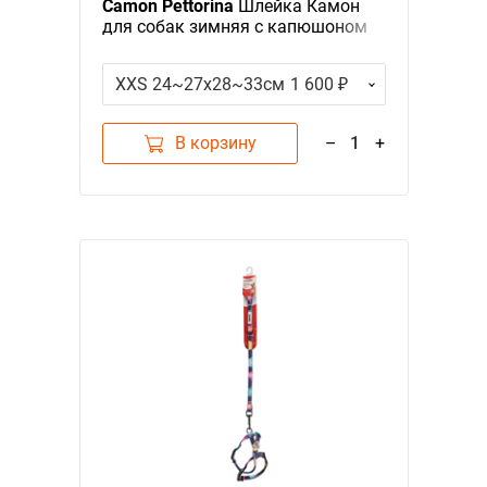
Camon Pettorina
Шлейка Камон
для собак зимняя с капюшоном
Коричневая
XXS 24~27х28~33см
1 600 ₽
В корзину
–
1
+