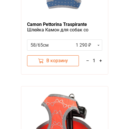
Camon Pettorina Traspirante
Шлейка Камон для собак со
светоотражающим рисунком
Синяя
58/65см
1 290 ₽
В корзину
–
1
+