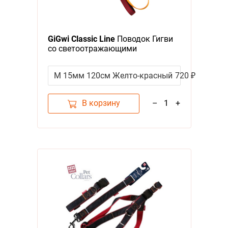
GiGwi Classic Line
Поводок Гигви
со светоотражающими
полосками Ручка с мягкой
подкладкой
M 15мм 120см Желто-красный
720 ₽
В корзину
–
1
+