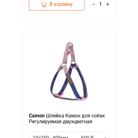
В корзину
–
1
+
Camon
Шлейка Камон для собак
Регулируемая двухцветная
Синий/Розовый
10x250~400мм
600 ₽