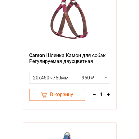
Camon
Шлейка Камон для собак
Регулируемая двухцветная
Коричневый/Фуксия
20x450~750мм
960 ₽
В корзину
–
1
+