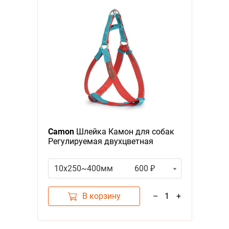
Camon
Шлейка Камон для собак
Регулируемая двухцветная
Розовый/Бирюзовый
10x250~400мм
600 ₽
В корзину
–
1
+