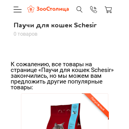
+7 (495) 137-88-37
09:00-21:0
Паучи для кошек Schesir
г. Москва
Паучи для кошек
Доставка только по Москве и
0 товаров
Schesir
Сортировать:
Корзина пуста
К сожалению, все товары на
По нашему
странице «Паучи для кошек Schesir»
Каталог товаров
закончились, но мы можем вам
По популярности
предложить другие популярные
О компании
товары:
Cначала дешевые
Доставка и оплата
Популярный
Cначала дорогие
Новинки
Вход
Ре
А - Я