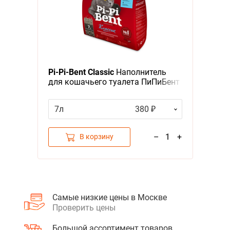
Я - А
Фильтры
Pi-Pi-Bent Classic
Наполнитель
для кошачьего туалета ПиПиБент
Классик Комкующийся
7л
380 ₽
–
1
+
В корзину
Самые низкие цены в Москве
Проверить цены
Большой ассортимент товаров