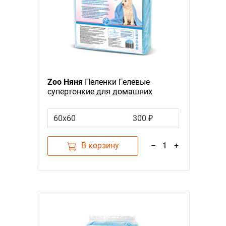
Zoo Няня
Пеленки Гелевые
супертонкие для домашних
животных 10 штук
60х60
300 ₽
В корзину
–
1
+