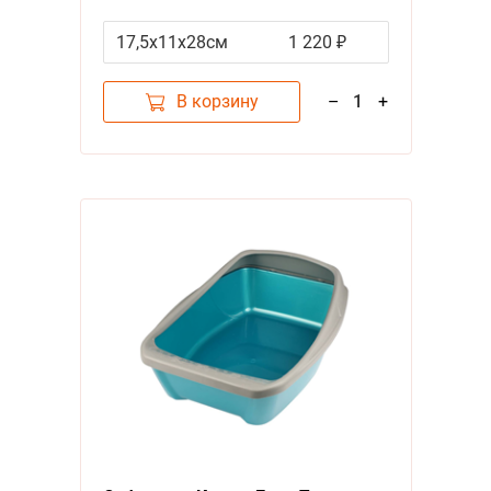
ассортименте
17,5х11х28см
1 220 ₽
В корзину
–
1
+