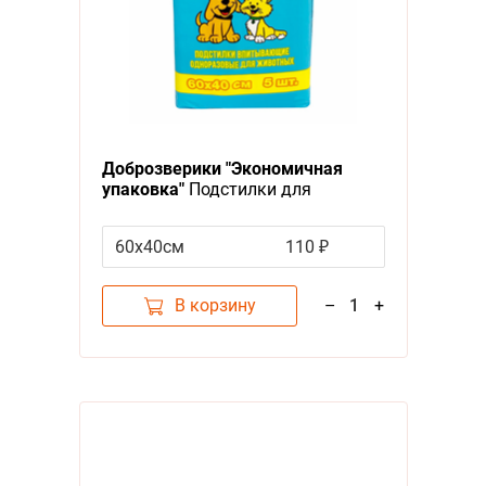
Доброзверики "Экономичная
упаковка"
Подстилки для
животных 5шт
60х40см
110 ₽
В корзину
–
1
+