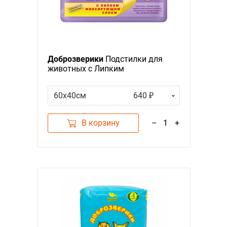
Доброзверики
Подстилки для
животных с Липким
Фиксирующим слоем 30шт
60х40см
640 ₽
В корзину
–
1
+