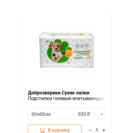
Доброзверики Сухие лапки
Подстилки гелевые впитывающие
для животных 30шт
60х60см
830 ₽
В корзину
–
1
+