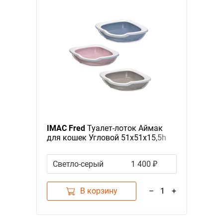
IMAC Fred
Туалет-лоток Аймак
для кошек Угловой 51х51х15,5h
см
Светло-серый
1 400 ₽
В корзину
–
1
+