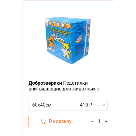
Доброзверики
Подстилки
впитывающие для животных с
Бумагой Тиссью и
Суперабсорбентом 20шт
60х40см
410 ₽
В корзину
–
1
+