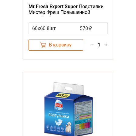
Mr.Fresh Expert Super
Подстилки
Мистер Фреш Повышенной
впитываемости Гелевые с
Липкими фиксаторами
60х60 8шт
570 ₽
В корзину
–
1
+