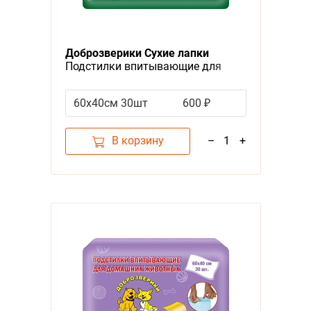
OUT!
IMAC
Доброзверики Сухие лапки
Подстилки впитывающие для
Smart
животных с Cуперабсорбентом
ZooOn
60х40см 30шт
600 ₽
Homep
В корзину
–
1
+
Tamac
Toshik