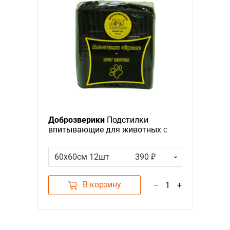
Доброзверики
Подстилки
впитывающие для животных с
Суперабсорбентом Черные
60х60см 12шт
390 ₽
В корзину
–
1
+