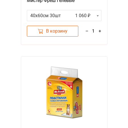
Мистер Фреш Гелевые
впитывающие с Липкими
фиксаторами
40х60см 30шт
1 060 ₽
В корзину
–
1
+