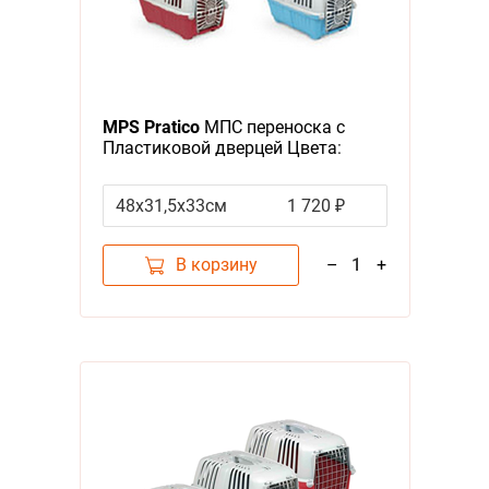
MPS Pratico
МПС переноска с
Пластиковой дверцей Цвета:
салатовый, голубой, красный
(указывайте цвет в комментарии
48х31,5х33см
1 720 ₽
к заказу)
В корзину
–
1
+