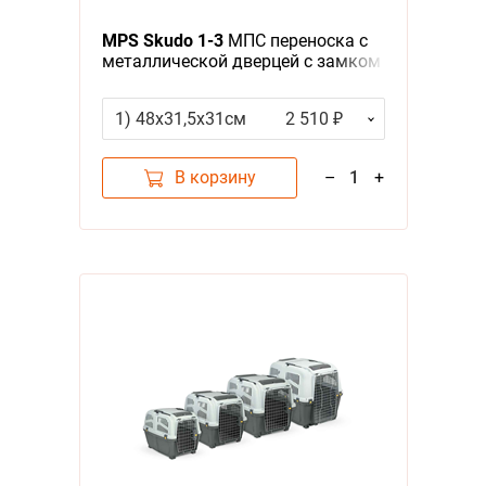
Я - А
MPS Skudo 1-3
МПС переноска с
металлической дверцей с замком
Фильтры
серая
1) 48х31,5х31см
2 510 ₽
Цена
В корзину
–
1
+