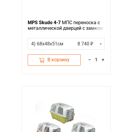
MPS Skudo 4-7
МПС переноска с
металлической дверцей с замком
серая
4) 68х48х51см
8 740 ₽
В корзину
–
1
+