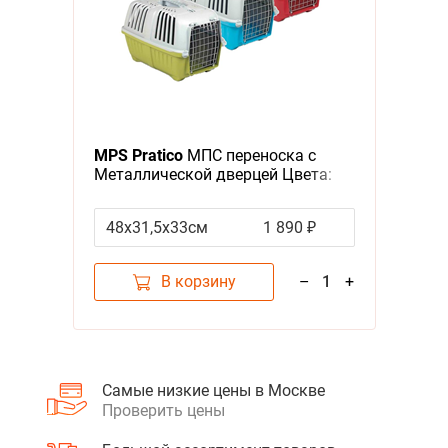
MPS Pratico
МПС переноска с
Металлической дверцей Цвета:
салатовый, голубой, красный
(указывайте цвет в комментарии
48х31,5х33см
1 890 ₽
к заказу)
В корзину
–
1
+
Самые низкие цены в Москве
Проверить цены