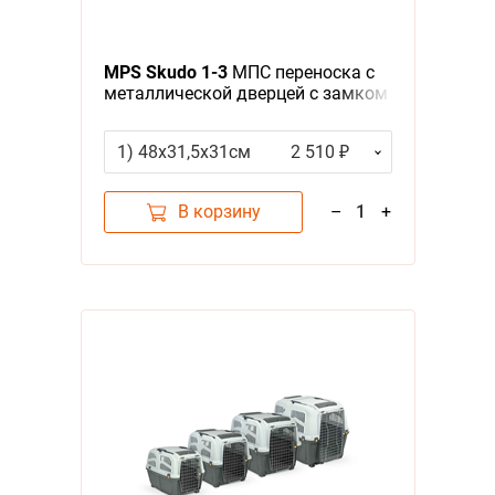
Я - А
MPS Skudo 1-3
МПС переноска с
Фильтры
металлической дверцей с замком
серая
Цена
1) 48х31,5х31см
2 510 ₽
В корзину
–
1
+