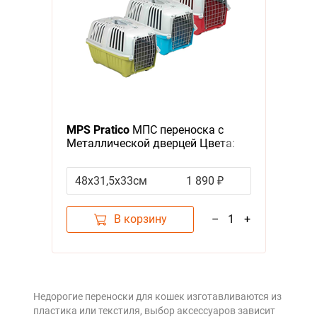
MPS Pratico
МПС переноска с
Металлической дверцей Цвета:
салатовый, голубой, красный
(указывайте цвет в комментарии
48х31,5х33см
1 890 ₽
к заказу)
В корзину
–
1
+
Недорогие переноски для кошек изготавливаются из
пластика или текстиля, выбор аксессуаров зависит