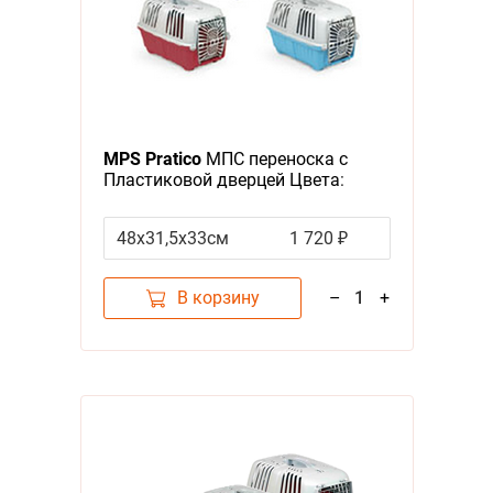
MPS Pratico
МПС переноска с
Пластиковой дверцей Цвета:
салатовый, голубой, красный
(указывайте цвет в комментарии
48х31,5х33см
1 720 ₽
к заказу)
В корзину
–
1
+