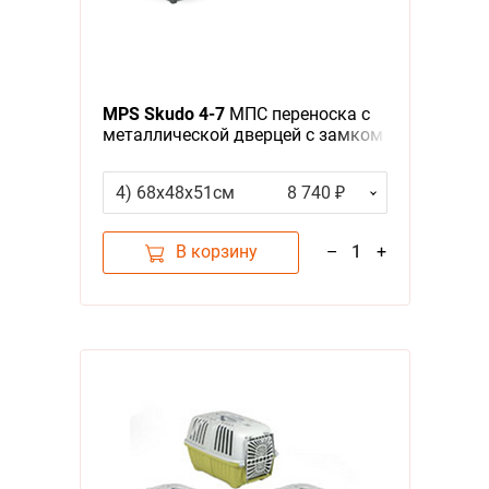
MPS Skudo 4-7
МПС переноска с
металлической дверцей с замком
серая
4) 68х48х51см
8 740 ₽
В корзину
–
1
+