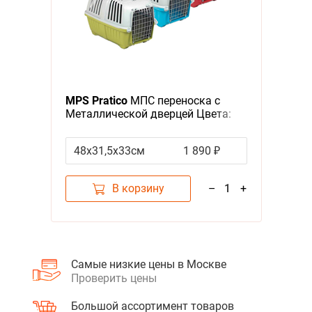
MPS Pratico
МПС переноска с
Металлической дверцей Цвета:
салатовый, голубой, красный
(указывайте цвет в комментарии
48х31,5х33см
1 890 ₽
к заказу)
В корзину
–
1
+
Самые низкие цены в Москве
Проверить цены
Большой ассортимент товаров