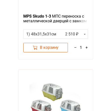
А - Я
Я - А
MPS Skudo 1-3
МПС переноска с
металлической дверцей с замком
Фильтры
серая
1) 48х31,5х31см
2 510 ₽
Цена
В корзину
–
1
+