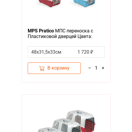
MPS Pratico
МПС переноска с
Пластиковой дверцей Цвета:
салатовый, голубой, красный
(указывайте цвет в комментарии
48х31,5х33см
1 720 ₽
к заказу)
В корзину
–
1
+