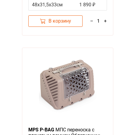
(указывайте цвет в комментарии
48х31,5х33см
1 890 ₽
к заказу)
В корзину
–
1
+
MPS P-BAG
МПС переноска с