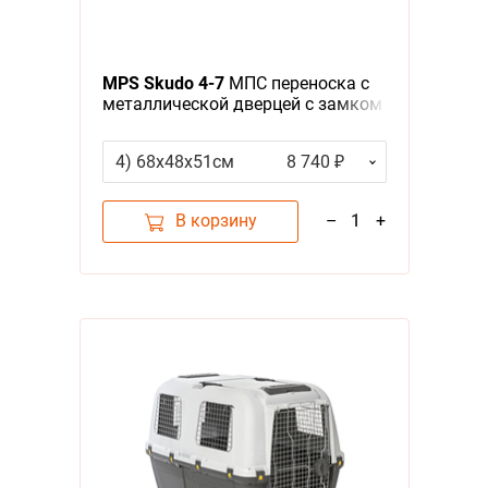
MPS Skudo 4-7
МПС переноска с
металлической дверцей с замком
серая
4) 68х48х51см
8 740 ₽
В корзину
–
1
+