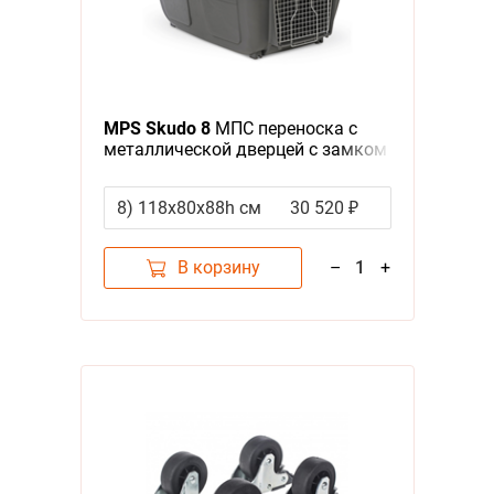
MPS Skudo 8
МПС переноска с
металлической дверцей с замком
серая
8) 118х80x88h см
30 520 ₽
В корзину
–
1
+