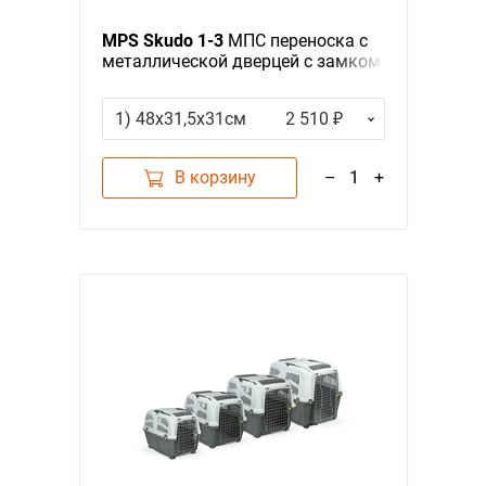
Я - А
MPS Skudo 1-3
МПС переноска с
металлической дверцей с замком
Фильтры
серая
1) 48х31,5х31см
2 510 ₽
Цена
В корзину
–
1
+
Категория
Переноски, лежанки
1
Бренд
MPS
1