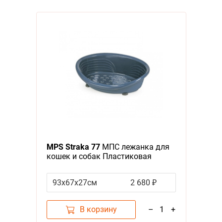
MPS Straka 77
МПС лежанка для
кошек и собак Пластиковая
Синяя
93х67х27см
2 680 ₽
В корзину
–
1
+