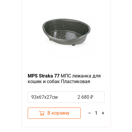
MPS Straka 77
МПС лежанка для
кошек и собак Пластиковая
Антрацит
93х67х27см
2 680 ₽
В корзину
–
1
+