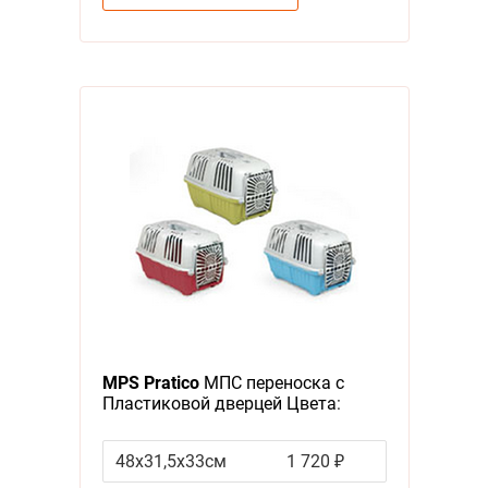
MPS Pratico
МПС переноска с
Пластиковой дверцей Цвета:
салатовый, голубой, красный
(указывайте цвет в комментарии
48х31,5х33см
1 720 ₽
к заказу)