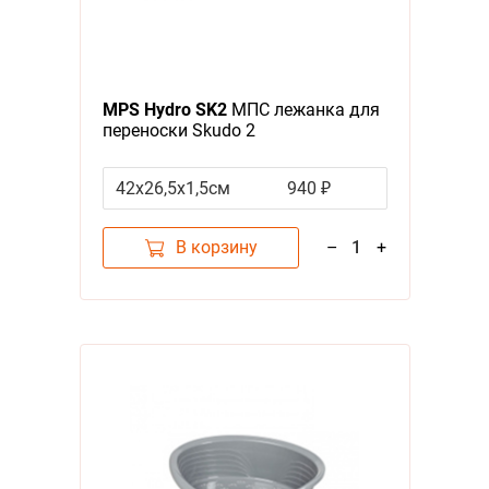
MPS Hydro SK2
МПС лежанка для
переноски Skudo 2
42x26,5x1,5см
940 ₽
В корзину
–
1
+