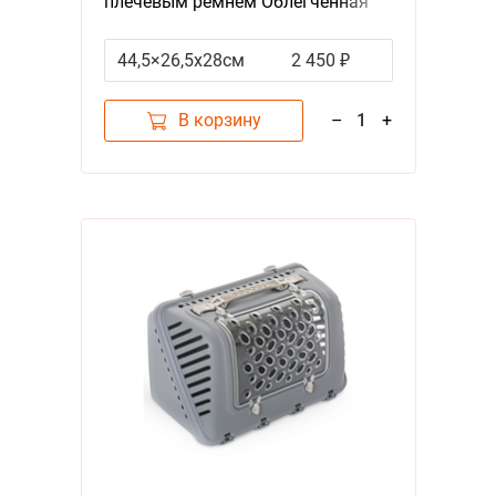
плечевым ремнем Облегченная
Пудровый
44,5×26,5x28см
2 450 ₽
В корзину
–
1
+