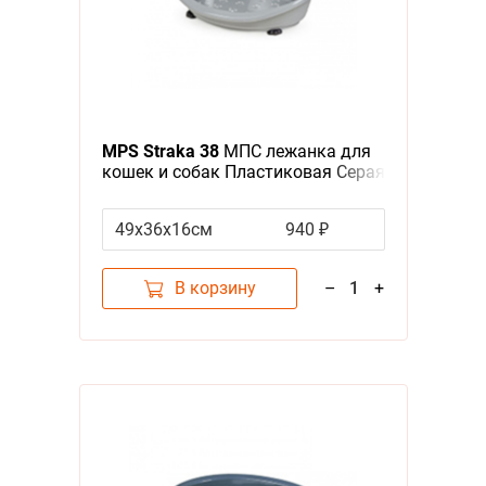
MPS Straka 38
МПС лежанка для
кошек и собак Пластиковая Серая
49х36х16см
940 ₽
В корзину
–
1
+