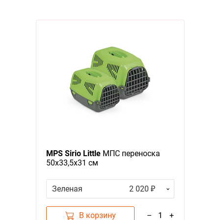
MPS Sirio Little
МПС переноска
50х33,5х31 см
Зеленая
2 020 ₽
В корзину
–
1
+