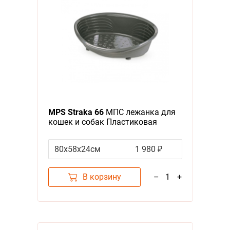
MPS Straka 66
МПС лежанка для
кошек и собак Пластиковая
Антрацит
80х58х24см
1 980 ₽
В корзину
–
1
+