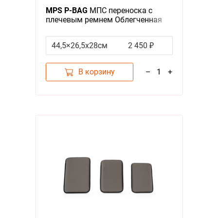
MPS P-BAG
МПС переноска с
плечевым ремнем Облегченная
Серый
44,5×26,5x28см
2 450 ₽
В корзину
–
1
+