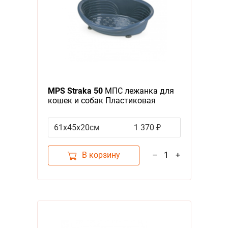
MPS Straka 50
МПС лежанка для
кошек и собак Пластиковая
Синяя
61х45х20см
1 370 ₽
В корзину
–
1
+