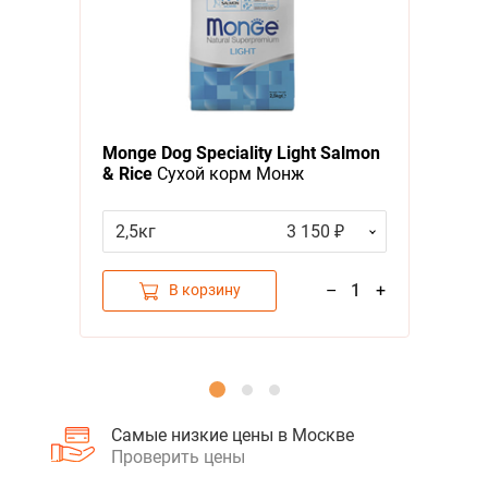
Я - А
Фильтры
Monge Dog Speciality Light Salmon
& Rice
Сухой корм Монж
Спешиалити для собак всех пород
Низкокалорийный Лосось с рисом
2,5кг
3 150 ₽
–
1
+
В корзину
Самые низкие цены в Москве
Проверить цены