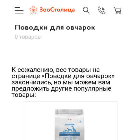
+7 (495) 137-88-37
09:00-21:0
Поводки для овчарок
г. Москва
Поводки для овчарок
Доставка только по Москве и
0 товаров
Сортировать:
Корзина пуста
По нашему
К сожалению, все товары на
По популярности
странице «Поводки для овчарок»
Каталог товаров
закончились, но мы можем вам
предложить другие популярные
Cначала дешевые
О компании
товары:
Cначала дорогие
Доставка и оплата
Новинки
А - Я
Вход
Ре