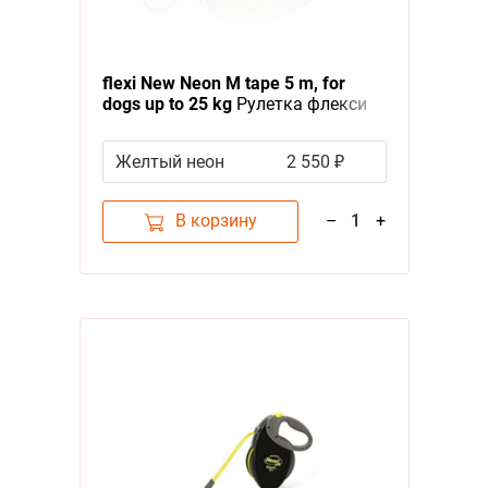
flexi New Neon M tape 5 m, for
dogs up to 25 kg
Рулетка флекси
для собак весом до 25 кг,
светоотражающая лента 5 м
Желтый неон
2 550 ₽
В корзину
–
1
+