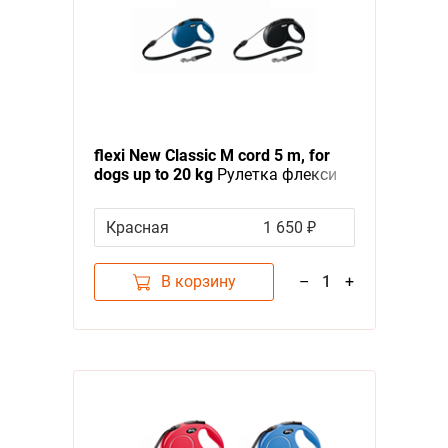
flexi New Classic М cord 5 m, for
dogs up to 20 kg
Рулетка флекси
для собак весом до 20 кг, трос 5 м
Красная
1 650 ₽
В корзину
–
1
+