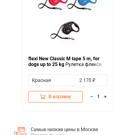
flexi New Classic M tape 5 m, for
dogs up to 25 kg
Рулетка флекси
для собак весом до 25 кг, лента 5
м
Красная
2 170 ₽
В корзину
–
1
+
Самые низкие цены в Москве