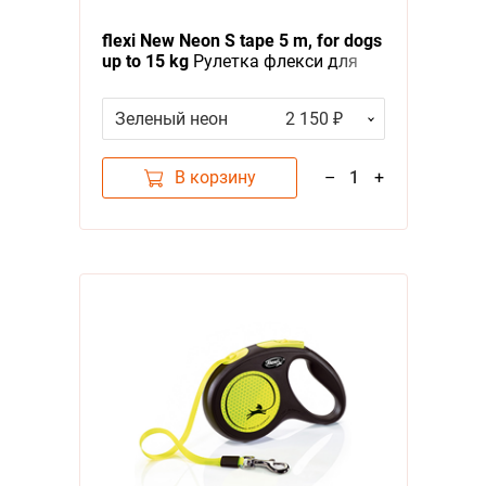
Я - А
flexi New Neon S tape 5 m, for dogs
up to 15 kg
Рулетка флекси для
Фильтры
собак весом до 15 кг,
светоотражающая лента 5 м
Зеленый неон
2 150 ₽
Цена
В корзину
–
1
+