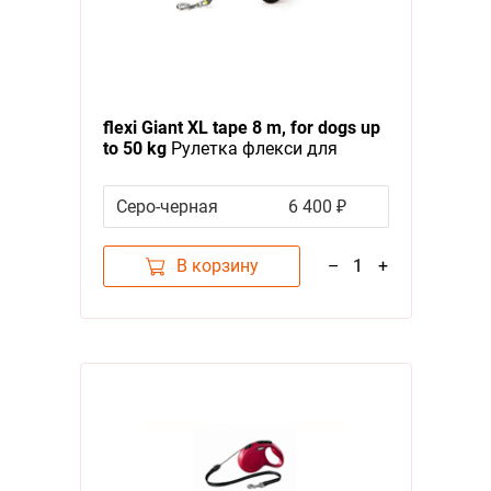
flexi Giant XL tape 8 m, for dogs up
to 50 kg
Рулетка флекси для
собак весом от 50 кг, лента 8 м
Серо-черная
6 400 ₽
В корзину
–
1
+