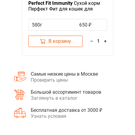
Perfect Fit Immunity
Сухой корм
Перфект Фит для кошек для
Поддержания иммунитета с
Говядиной, семенами льна и
580г
650 ₽
голубикой
В корзину
–
1
+
Самые низкие цены в Москве
Проверить цены
Большой ассортимент товаров
Заглянуть в каталог
Бесплатная доставка от 3000 ₽
Узнать условия