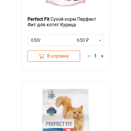
Для в
Я - А
Perfect Fit
Сухой корм Перфект
Фильтры
Фит для котят Курица
Цена
650г
650 ₽
В корзину
–
1
+
Категория
Корма, Повседневный сухой корм
2
Бренд
Perfect fit
1
Возраст
Вкус