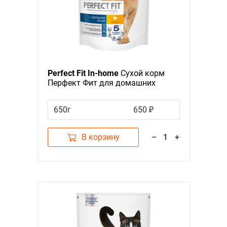
Perfect Fit In-home
Сухой корм
Перфект Фит для домашних
кошек Курица
650г
650 ₽
В корзину
–
1
+