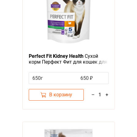
Perfect Fit Kidney Health
Сухой
корм Перфект Фит для кошек для
Поддержания здоровья почек
Индейка
650г
650 ₽
В корзину
–
1
+