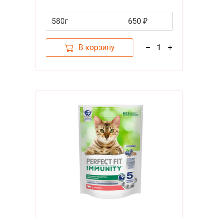
Поддержания иммунитета с
Индейкой, спирулиной и клюквой
580г
650 ₽
В корзину
–
1
+