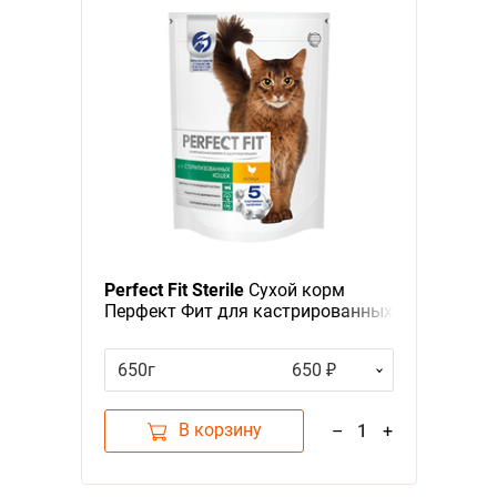
Perfect Fit Sterile
Сухой корм
Перфект Фит для кастрированных
котов и стерилизованных кошек
Курица
650г
650 ₽
В корзину
–
1
+