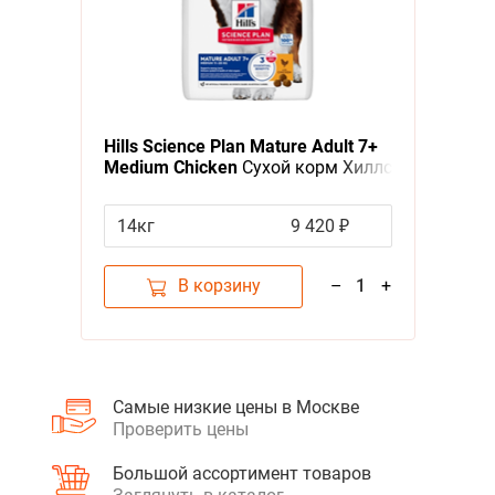
Hills Science Plan Mature Adult 7+
Medium Chicken
Сухой корм Хиллс
для собак Средних пород старше
7 лет Курица
14кг
9 420 ₽
В корзину
–
1
+
Самые низкие цены в Москве
Проверить цены
Большой ассортимент товаров