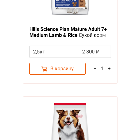
А - Я
Я - А
Hills Science Plan Mature Adult 7+
Фильтры
Medium Lamb & Rice
Сухой корм
Хиллс для собак Средних пород
Цена
старше 7 лет Ягненок с рисом
2,5кг
2 800 ₽
В корзину
–
1
+
Категория
Корма, Повседневный сухой корм, Для пожилых собак
3
Бренд
Hills
1