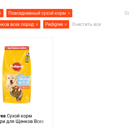
С
Повседневный сухой корм
ков всех пород
Pedigree
Очистить все
ree
Сухой корм
ри для Щенков Всех
 Курица