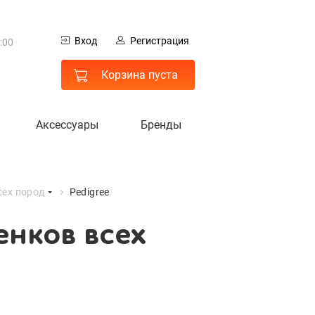
0
Вход
Регистрация
:00
енков
 МО
Корзина пуста
Аксессуары
Бренды
сех пород
Pedigree
нков всех
гистрация