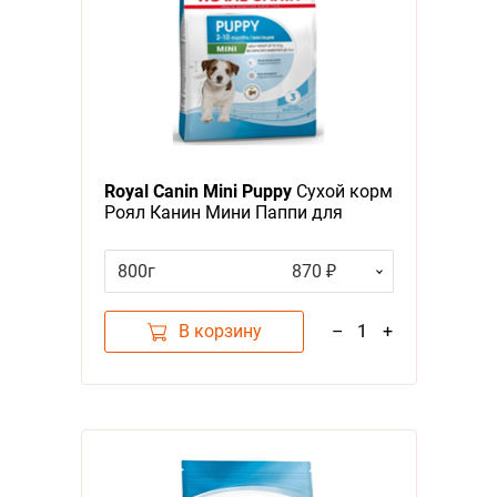
Royal Canin Mini Puppy
Сухой корм
Роял Канин Мини Паппи для
Щенков Мелких пород в возрасте
от 2 до 10 месяцев
800г
870 ₽
В корзину
–
1
+