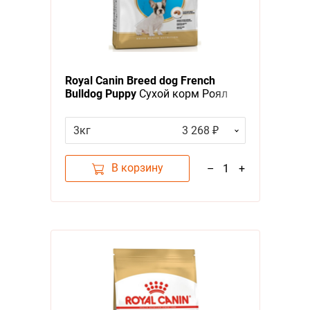
Royal Canin Breed dog French
Bulldog Puppy
Сухой корм Роял
Канин для Щенков породы
Французский Бульдог в возрасте
3кг
3 268 ₽
до 1 года
В корзину
–
1
+