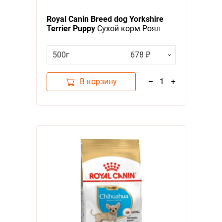
Royal Canin Breed dog Yorkshire
Terrier Puppy
Сухой корм Роял
Канин для Щенков породы
Йоркширский Терьер в возрасте
500г
678 ₽
от 2 до 10 месяцев
В корзину
–
1
+