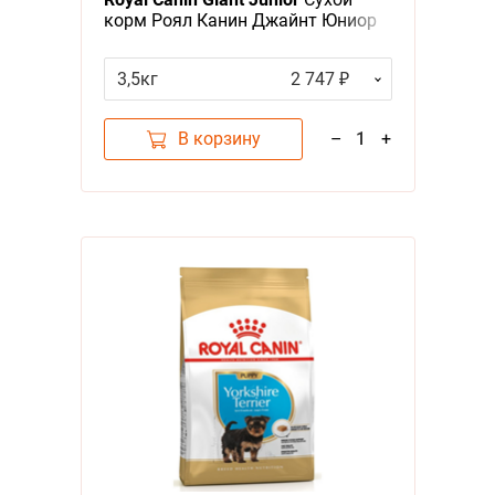
корм Роял Канин Джайнт Юниор
для Щенков Гигантских пород в
возрасте от 8 месяцев до 2 лет
3,5кг
2 747 ₽
В корзину
–
1
+