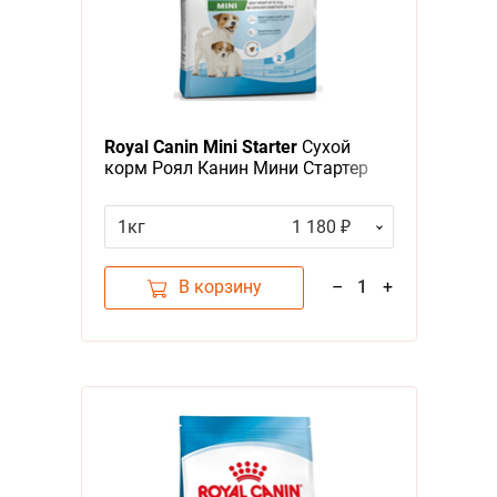
Royal Canin Mini Starter
Сухой
корм Роял Канин Мини Стартер
для Щенков Мелких пород в
возрасте до 2 месяцев
1кг
1 180 ₽
В корзину
–
1
+