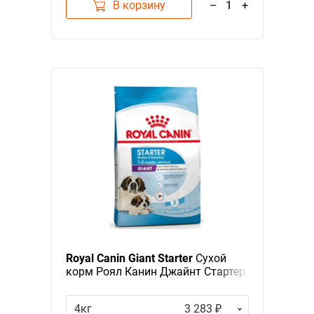
В корзину
–
1
+
Royal Canin Giant Starter
Сухой
корм Роял Канин Джайнт Стартер
для Щенков Гигантских пород в
возрасте до 2 месяцев
4кг
3 283 ₽