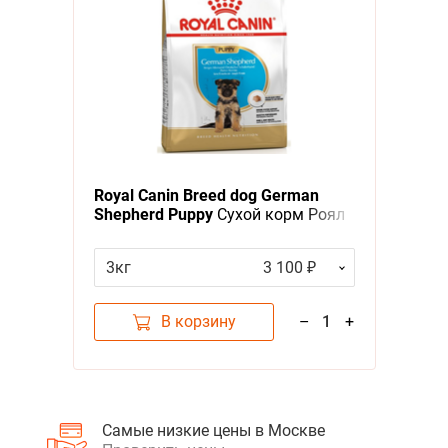
Royal Canin Breed dog German
Shepherd Puppy
Сухой корм Роял
Канин для Щенков породы
Немецкая Овчарка в возрасте до
3кг
3 100 ₽
15 месяцев
В корзину
–
1
+
Самые низкие цены в Москве