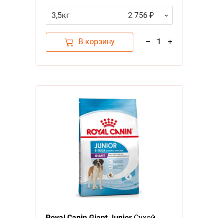
возрасте от 2 до 8 месяцев
3,5кг
2 756 ₽
В корзину
–
1
+
Royal Canin Giant Junior
Сухой