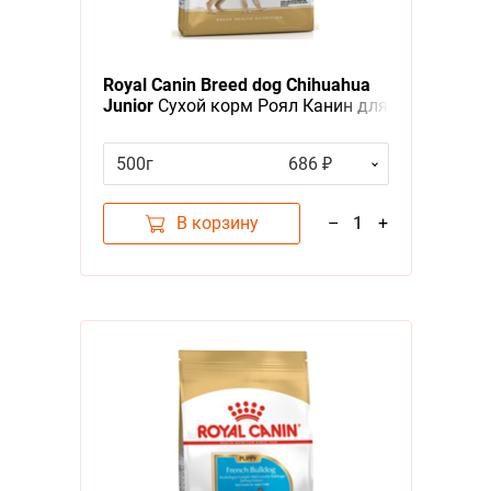
Royal Canin Breed dog Chihuahua
Junior
Сухой корм Роял Канин для
Щенков породы Чихуахуа в
возрасте до 8 месяцев
500г
686 ₽
В корзину
–
1
+