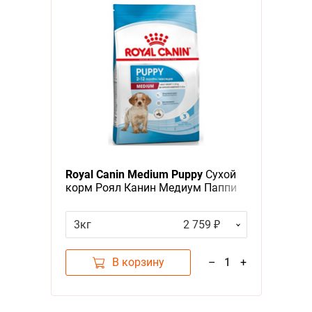
Royal Canin Medium Puppy
Сухой
корм Роял Канин Медиум Паппи
для Щенков Средних пород в
возрасте от 2 до 12 месяцев
3кг
2 759 ₽
В корзину
–
1
+