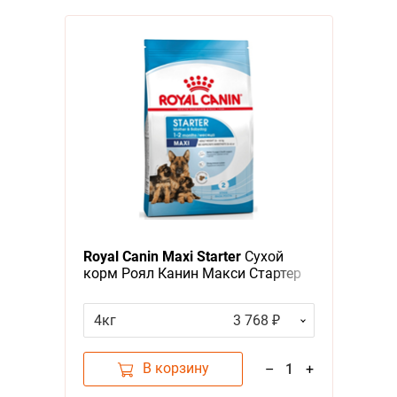
Royal Canin Maxi Starter
Сухой
корм Роял Канин Макси Стартер
для Щенков Крупных пород до 2
месяцев
4кг
3 768 ₽
В корзину
–
1
+