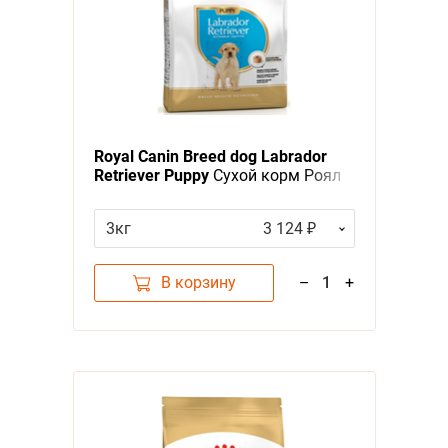
Royal Canin Breed dog Labrador
Retriever Puppy
Сухой корм Роял
Канин для Щенков породы
Лабрадор в возрасте до 15
3кг
3 124 ₽
месяцев
В корзину
–
1
+