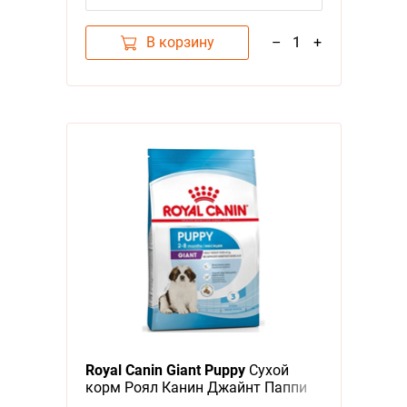
В корзину
–
1
+
Royal Canin Giant Puppy
Сухой
корм Роял Канин Джайнт Паппи
для Щенков Гигантских пород в