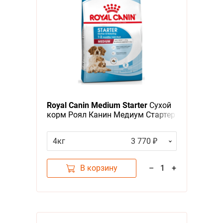
Royal Canin Medium Starter
Сухой
корм Роял Канин Медиум Стартер
для Щенков Средних пород в
возрасте до 2 месяцев
4кг
3 770 ₽
В корзину
–
1
+