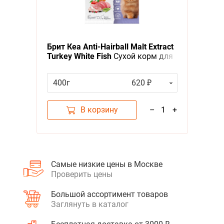
А - Я
Я - А
Брит Кеа Anti-Hairball Malt Extract
Фильтры
Turkey White Fish
Сухой корм для
взрослых кошек Выведение
Цена
шерсти Белая рыба Индейка
400г
620 ₽
В корзину
–
1
+
Категория
Корма, Повседневный сухой корм, Выведение комочков шерсти
3
Самые низкие цены в Москве
Бренд
Brit
1
Проверить цены
Большой ассортимент товаров
Заглянуть в каталог