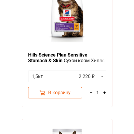
Hills Science Plan Sensitive
Stomach & Skin
Сухой корм Хиллс
для взрослых кошек с
Чувствительным желудком и
1,5кг
2 220 ₽
кожей Курица
В корзину
–
1
+