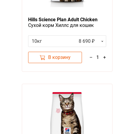
Я - А
Hills Science Plan Adult Chicken
Фильтры
Сухой корм Хиллс для кошек
Курица
Цена
10кг
8 690 ₽
В корзину
–
1
+
Категория
Корма, Повседневный сухой корм, Для взрослых кошек
3
Бренд
Hills
1
Вкус