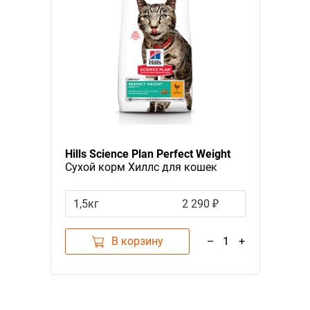
Hills Science Plan Perfect Weight
Сухой корм Хиллс для кошек
склонных к набору веса Курица
1,5кг
2 290 ₽
В корзину
–
1
+