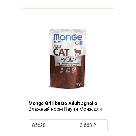
Monge Grill buste Adult agnello
Влажный корм Паучи Монж для
взрослыз кошек Новозеландский
ягненок (цена за упаковку)
85х28
3 668 ₽