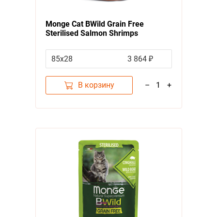
Monge Cat BWild Grain Free
Sterilised Salmon Shrimps
Vegetables
Влажный Беззерновой
корм Монж для Стерилизованных
85х28
3 864 ₽
кошек Паучи из Лосося с
Креветками и овощами (цена за
упаковку)
В корзину
–
1
+