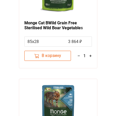
Monge Cat BWild Grain Free
Sterilised Wild Boar Vegetables
Влажный Беззерновой корм Монж
для Стерилизованных кошек
85х28
3 864 ₽
Паучи из мяса Дикого Кабана с
овощами (цена за упаковку)
В корзину
–
1
+