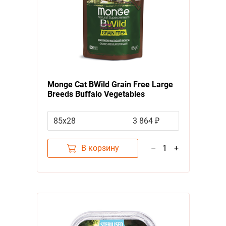
Monge Cat BWild Grain Free Large
Breeds Buffalo Vegetables
Влажный Беззерновой корм Монж
для кошек Крупных пород Паучи
85х28
3 864 ₽
из мяса Буйвола с овощами (цена
за упаковку)
В корзину
–
1
+