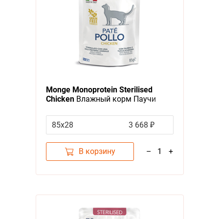
Monge Monoprotein Sterilised
Chicken
Влажный корм Паучи
Монж для Стерилизованных
кошек Курица (цена за упаковку)
85х28
3 668 ₽
В корзину
–
1
+