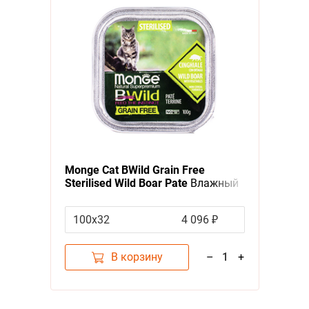
Monge Cat BWild Grain Free
Sterilised Wild Boar Pate
Влажный
Беззерновой корм Монж для
Стерилизованных кошек Паштет
100х32
4 096 ₽
из Кабана с овощами (цена за
упаковку)
В корзину
–
1
+