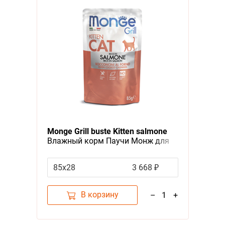
Monge Grill buste Kitten salmone
Влажный корм Паучи Монж для
Котят Норвежский лосось (цена
за упаковку)
85х28
3 668 ₽
В корзину
–
1
+