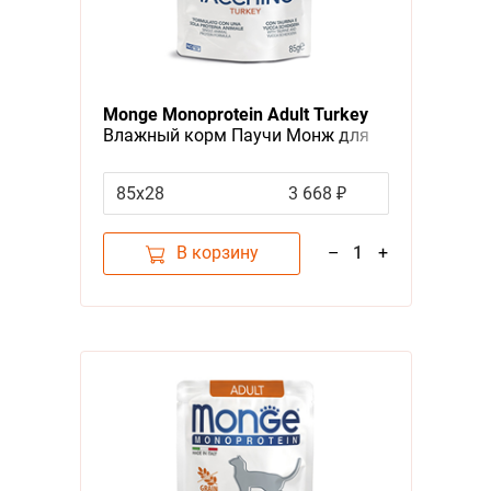
Monge Monoprotein Adult Turkey
Влажный корм Паучи Монж для
взрослых кошек Индейка (цена за
упаковку)
85х28
3 668 ₽
В корзину
–
1
+