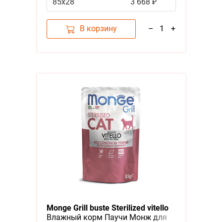
85х28
3 668 ₽
упаковку)
В корзину
–
1
+
Monge Grill buste Sterilized vitello
Влажный корм Паучи Монж для