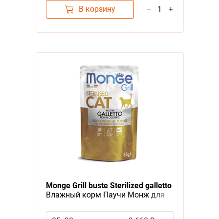
В корзину
–
1
+
Monge Grill buste Sterilized galletto
Влажный корм Паучи Монж для
Стерилизованных кошек
Итальянская курица (цена за