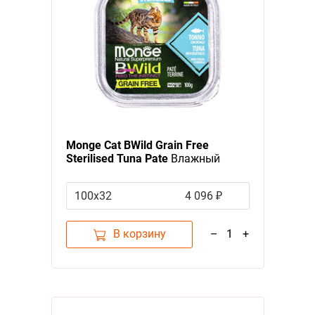
Monge Cat BWild Grain Free
Sterilised Tuna Pate
Влажный
Беззерновой корм Монж для
Стерилизованных кошек Паштет
100х32
4 096 ₽
из Тунца с овощами (цена за
упаковку)
В корзину
–
1
+