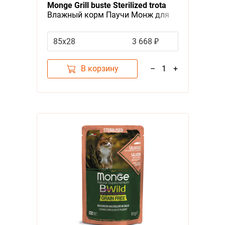
Monge Grill buste Sterilized trota
Влажный корм Паучи Монж для
Стерилизованных кошек
Итальянская форель (цена за
85х28
3 668 ₽
упаковку)
В корзину
–
1
+