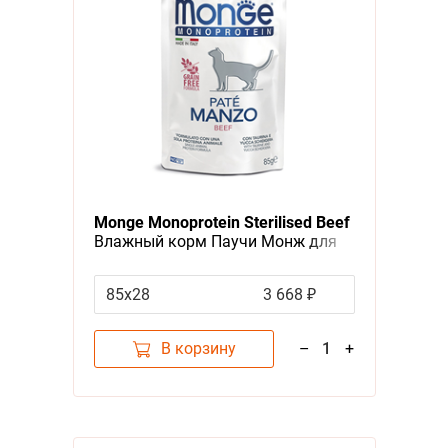
Monge Monoprotein Sterilised Beef
Влажный корм Паучи Монж для
Стерилизованных кошек
Говядина (цена за упаковку)
85х28
3 668 ₽
В корзину
–
1
+