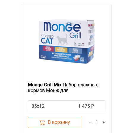
Monge Grill Mix
Набор влажных
кормов Монж для
стерилизованных кошек Телятина
Курица Форель (цена за упаковку)
85х12
1 475 ₽
В корзину
–
1
+