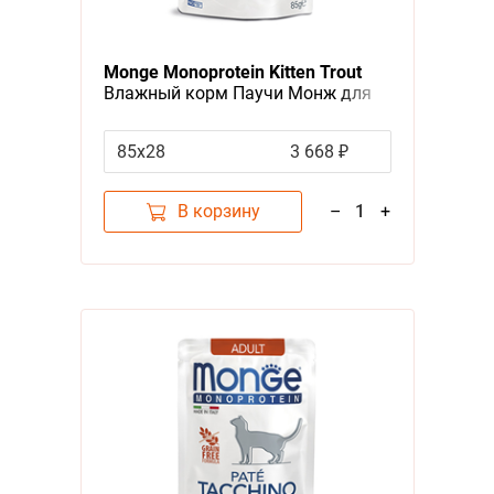
Я - А
Monge Monoprotein Kitten Trout
Фильтры
Влажный корм Паучи Монж для
Котят Форель (цена за упаковку)
Цена
85х28
3 668 ₽
В корзину
–
1
+
Категория
Корма, Повседневный влажный корм
2
Бренд
Monge
1
Возраст