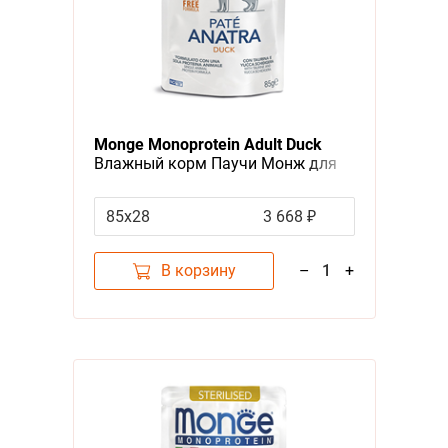
Monge Monoprotein Adult Duck
Влажный корм Паучи Монж для
взрослых кошек Утка (цена за
упаковку)
85х28
3 668 ₽
В корзину
–
1
+