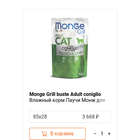
Monge Grill buste Adult coniglio
Влажный корм Паучи Монж для
взрослых кошек Итальянский
кролик (цена за упаковку)
85х28
3 668 ₽
В корзину
–
1
+