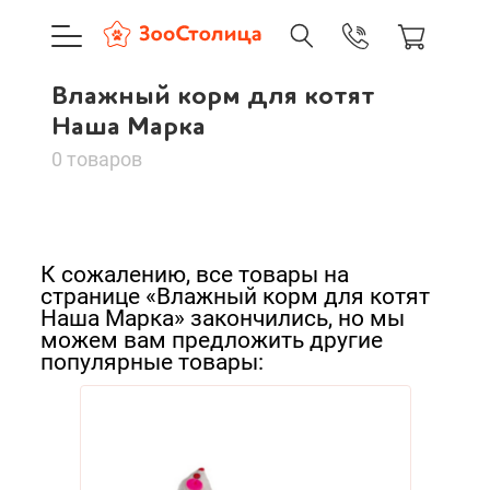
+7 (495) 137-88-37
09:00-21:0
Влажный корм для котят
г. Москва
Влажный корм для
Доставка только по Москве и
Наша Марка
котят Наша Марка
0 товаров
Сортировать:
Корзина пуста
По нашему
Кор
Наша
К сожалению, все товары на
Каталог товаров
По популярности
странице «Влажный корм для котят
Повс
Наша
Наша Марка» закончились, но мы
О компании
можем вам предложить другие
Cначала дешевые
Для 
популярные товары:
Доставка и оплата
Cначала дорогие
Корм
Новинки
Повсе
Вход
Ре
Для к
А - Я