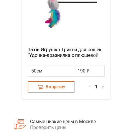
Я - А
Фильтры
Категория
Корма, Повседневный влажный корм, Для котят
3
Trixie
Игрушка Трикси для кошек
Бренд
Наша Марка
1
"Удочка-дразнилка с плюшевой
мышкой и перьями"
50см
190 ₽
–
1
+
В корзину
Самые низкие цены в Москве
Проверить цены