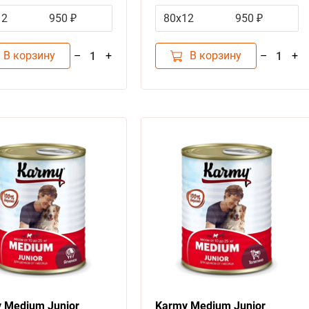
аковку)
за упаковку)
12
950 ₽
80х12
950 ₽
В корзину
В корзину
–
+
–
+
1
1
 Medium Junior
Karmy Medium Junior