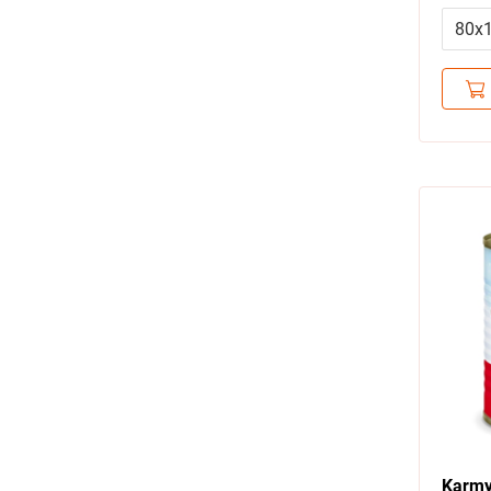
за уп
80х
Karmy