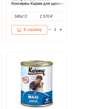
Консервы Карми для щенков
средних пород с индейкой
(цена за упаковку)
340х12
2 570 ₽
В корзину
–
+
1