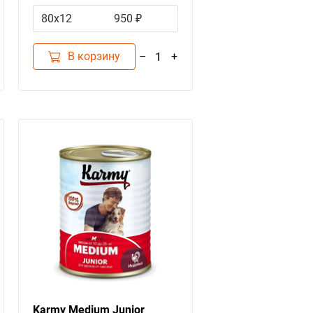
за упаковку)
80х12
950 ₽
В корзину
–
+
1
Karmy Medium Junior