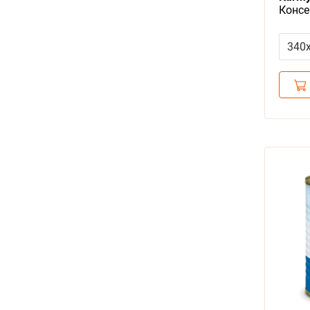
Консе
средн
(цена
340