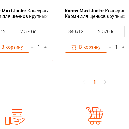
 Maxi Junior
Консервы
Karmy Maxi Junior
Консервы
 для щенков крупных
Карми для щенков крупных
 с ягненком (цена за
пород с телятиной (цена за
вку)
упаковку)
х12
2 570 ₽
340х12
2 570 ₽
В корзину
В корзину
–
+
–
+
1
1
1