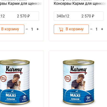
рвы Карми для щенков
Консервы Карми для щенков
их пород с ягненком
средних пород с телятиной
 за упаковку)
(цена за упаковку)
х12
2 570 ₽
340х12
2 570 ₽
В корзину
В корзину
–
+
–
+
1
1