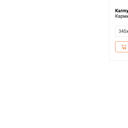
Karmy
Карми
пород
упако
340