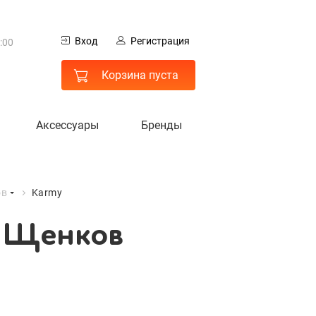
0
Вход
Регистрация
:00
я Щенков
 МО
Корзина пуста
Аксессуары
Бренды
ов
Karmy
я Щенков
гистрация