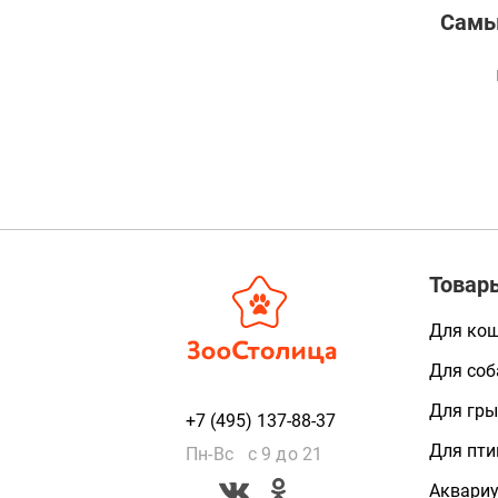
Самы
Товар
Для ко
Для соб
Для гры
+7 (495) 137-88-37
Для пти
Пн-Вс с 9 до 21
Аквари