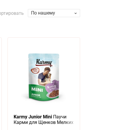
По нашему
ортировать
Karmy Junior Mini
Паучи
Карми для Щенков Мелких
пород Ягненок в соусе (цена