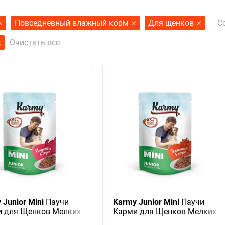
С
Повседневный влажный корм
Для щенков
Очистить все
 Junior Mini
Паучи
Karmy Junior Mini
Паучи
 для Щенков Мелких
Карми для Щенков Мелких
 Индейка в соусе (цена
пород Телятина в соусе (цена