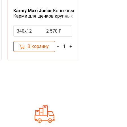
Karmy Maxi Junior
Консервы
Карми для щенков крупных
пород с индейкой (цена за
упаковку)
340х12
2 570 ₽
В корзину
–
+
1