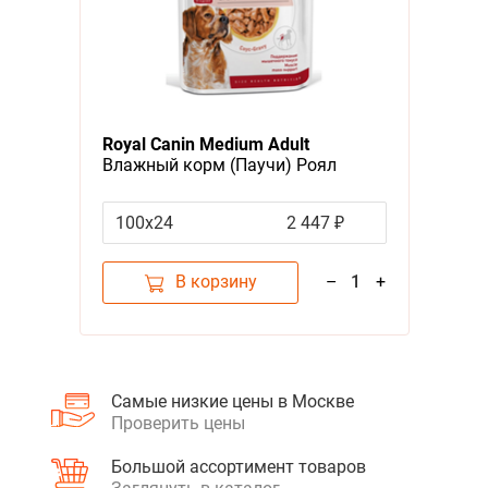
Royal Canin Medium Adult
Влажный корм (Паучи) Роял
Канин Медиум Эдалт для
Взрослых собак Средних пород от
100х24
2 447 ₽
12 месяцев до 10 лет (Цена за
упаковку)
В корзину
–
1
+
Самые низкие цены в Москве
Проверить цены
Большой ассортимент товаров