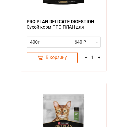
PRO PLAN DELICATE DIGESTION
Сухой корм ПРО ПЛАН для
взрослых кошек при
чувствительном пищеварении с
400г
640 ₽
индейкой
В корзину
–
1
+