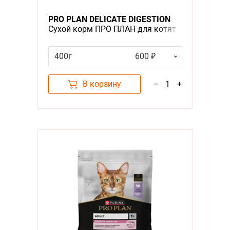
Я - А
PRO PLAN DELICATE DIGESTION
Сухой корм ПРО ПЛАН для котят
Фильтры
при чувствительном пищеварении
с индейкой
400г
600 ₽
Цена
В корзину
–
1
+