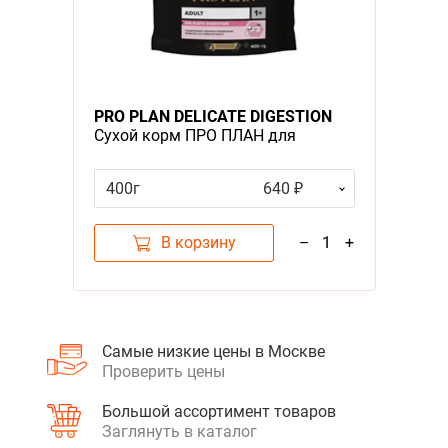
PRO PLAN DELICATE DIGESTION
Сухой корм ПРО ПЛАН для
взрослых кошек при
чувствительном пищеварении с
400г
640 ₽
ягненком
В корзину
–
1
+
Самые низкие цены в Москве
Проверить цены
Большой ассортимент товаров
Заглянуть в каталог