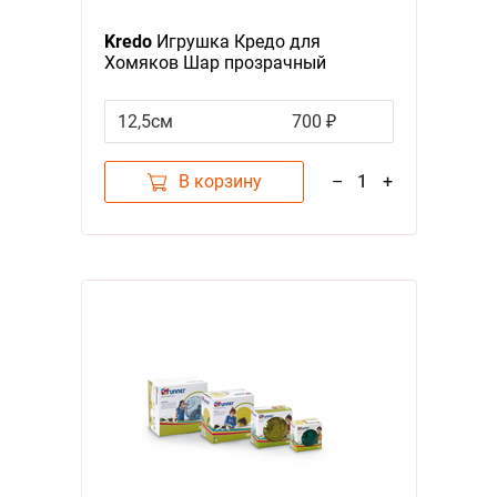
Я - А
Kredo
Игрушка Кредо для
Хомяков Шар прозрачный
Фильтры
диаметр 12,5см
12,5см
700 ₽
Цена
В корзину
–
1
+
Бренд