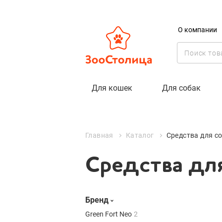
О компании
Средства для
Для кошек
Для собак
Бренд
Green Fort Neo
2
Elanco
7
Главная
Каталог
Средства для с
Средства для
Цена
₽
Бренд
Green Fort Neo
2