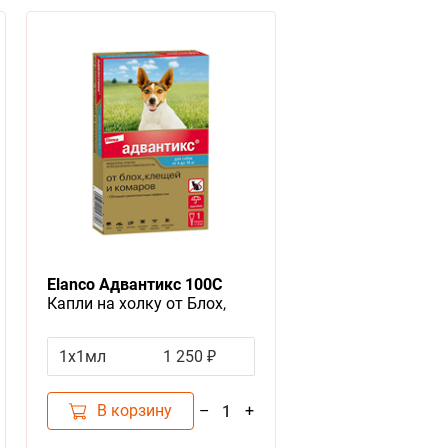
Elanco Адвантикс 100С
Капли на холку от Блох,
Клещей и Комаров для собак
весом 4-10 кг
1x1мл
1 250 ₽
В корзину
–
+
1