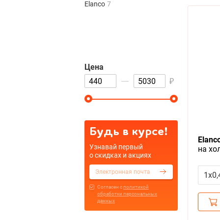
Elanco
7
Цена
₽
Будь в курсе!
Elanc
Узнавай первый
на хо
о скидках и акциях
Комар
собак
1х0
Cогласен с
политикой
обработки персональных
данных