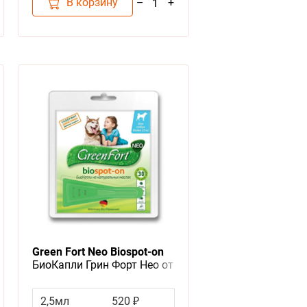
В корзину
–
+
1
Green Fort Neo Biospot-on
БиоКапли Грин Форт Нео от
Блох Клещей и Комаров для
Крупных собак весом более
2,5мл
520 ₽
25кг