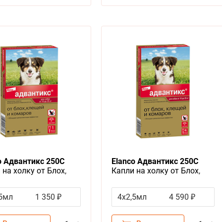
o Адвантикс 250C
Elanco Адвантикс 250С
 на холку от Блох,
Капли на холку от Блох,
й и Комаров для собак
Клещей и Комаров для собак
 10-25 кг
весом 10-25 кг
,5мл
1 350 ₽
4x2,5мл
4 590 ₽