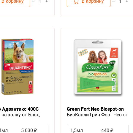
В корзину
В корзину
–
+
–
+
1
1
o Адвантикс 400С
Green Fort Neo Biospot-on
 на холку от Блох,
БиоКапли Грин Форт Нео от
й и Комаров для собак
Блох Клещей и Комаров для
 25-40 кг
Средних собак весом 10-25кг
,4мл
5 030 ₽
1,5мл
440 ₽