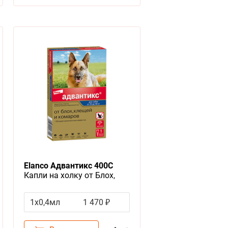
Elanco Адвантикс 400C
Капли на холку от Блох,
Клещей и Комаров для собак
весом более 25 кг
1x0,4мл
1 470 ₽