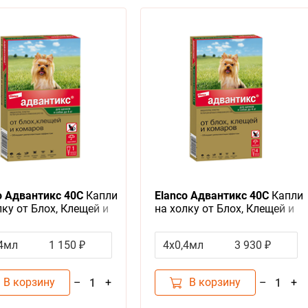
o Адвантикс 40C
Капли
Elanco Адвантикс 40С
Капли
лку от Блох, Клещей и
на холку от Блох, Клещей и
ов для Щенков и
Комаров для собак весом до
 весом до 4 кг
4 кг
,4мл
1 150 ₽
4x0,4мл
3 930 ₽
В корзину
В корзину
–
+
–
+
1
1