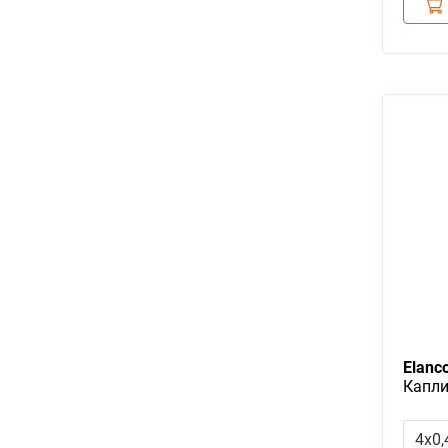
Elanc
Капли
Клеще
весом
4x0