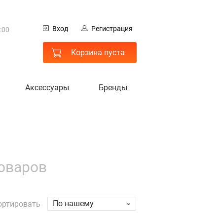
0
Вход
Регистрация
:00
 МО
Корзина пуста
Аксессуары
Бренды
товаров
гистрация
По нашему
ортировать