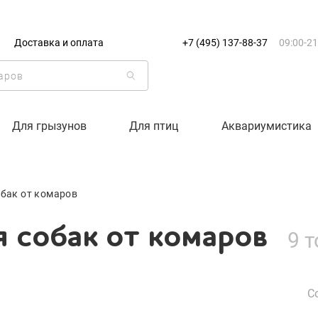
+7 (495) 137-88-37
09:00-21:0
Доставка и оплата
+7 (495) 137-88-37
09:00-21
г. Москва
 собак от комаров
Доставка только по Москве и
Корзина пуста
Для грызунов
Для птиц
Аквариумистика
Каталог товаров
обак от комаров
О компании
 собак от комаров
9 
Доставка и оплата
Вход
Ре
С