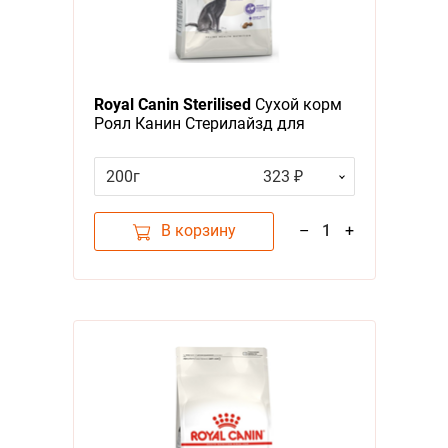
Royal Canin Sterilised
Сухой корм
Роял Канин Стерилайзд для
взрослых Кастрированных котов
и Стерилизованных кошек в
200г
323 ₽
возрасте от 1 года до 7 лет
В корзину
–
1
+