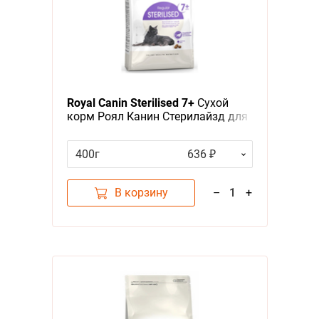
Royal Canin Sterilised 7+
Сухой
корм Роял Канин Стерилайзд для
Пожилых кастрированных котов и
Стерилизованных кошек в
400г
636 ₽
возрасте от 7 до 12 лет
В корзину
–
1
+