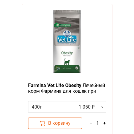
Farmina Vet Life Obesity
Лечебный
корм Фармина для кошек при
Ожирении, подходит для питания
Стерилизованных животных
400г
1 050 ₽
В корзину
–
1
+