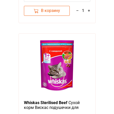
В корзину
–
1
+
Whiskas Sterilised Beef
Сухой
корм Вискас подушечки для
стерилизованных кошек Говядина