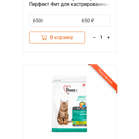
Перфект Фит для кастрированных
котов и стерилизованных кошек
Говядина
650г
650 ₽
В корзину
–
1
+
Популярный