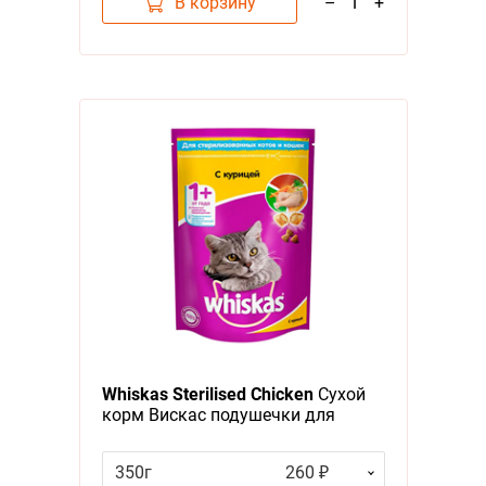
В корзину
–
1
+
Whiskas Sterilised Chicken
Сухой
корм Вискас подушечки для
стерилизованных кошек Курица
350г
260 ₽