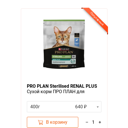
Популярный
PRO PLAN Sterilised RENAL PLUS
Сухой корм ПРО ПЛАН для
взрослых кошек для
поддержания здоровья почек
400г
640 ₽
после стерилизации с кроликом
В корзину
–
1
+