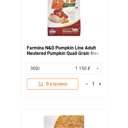
Farmina N&D Pumpkin Line Adult
Neutered Pumpkin Quail Grain free
Сухой Беззерновой корм Фармина
для Стерилизованных кошек и
300г
1 150 ₽
Кастрированных котов Перепел с
Тыквой
В корзину
–
1
+