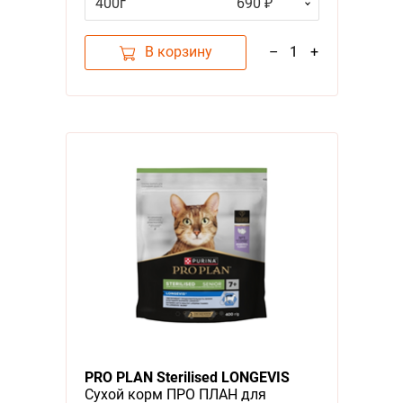
400г
690 ₽
поддержания здоровья почек
после стерилизации, для мозга и
иммунитета с высоким
В корзину
–
1
+
содержанием Лосося
PRO PLAN Sterilised LONGEVIS
Сухой корм ПРО ПЛАН для