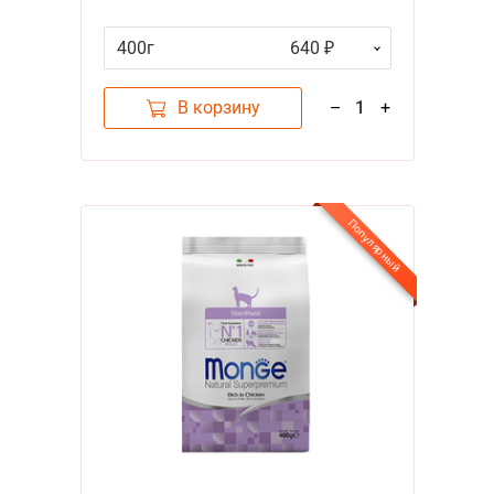
пожилых стерилизованных кошек
с индейкой
400г
640 ₽
В корзину
–
1
+
Популярный