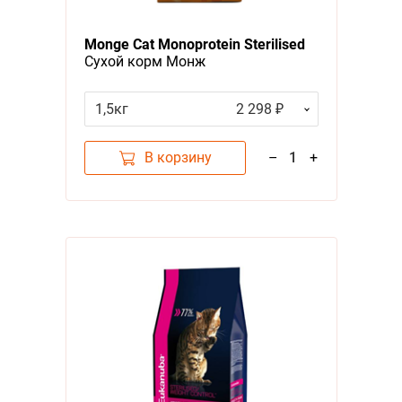
Monge Cat Monoprotein Sterilised
Сухой корм Монж
Монопротеиновый для
Стерилизованных кошек Утка
1,5кг
2 298 ₽
В корзину
–
1
+