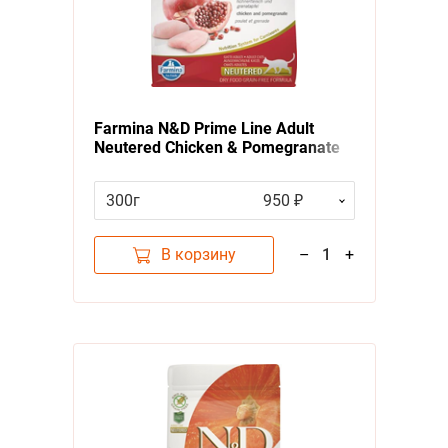
Farmina N&D Prime Line Adult
Neutered Chicken & Pomegranate
Сухой Беззерновой корм Фармина
для Стерилизованных кошек и
300г
950 ₽
Кастрированных котов Курица с
Гранатом
В корзину
–
1
+