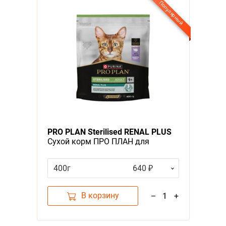
Популярный
PRO PLAN Sterilised RENAL PLUS
Сухой корм ПРО ПЛАН для
взрослых кошек для
поддержания здоровья почек
400г
640 ₽
после стерилизации с индейкой
В корзину
–
1
+