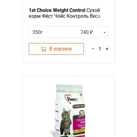
1st Choice Weight Control
Сухой
корм Фёст Чойс Контроль Веса
для Кастрированных котов и
Стерилизованных кошек
350г
740 ₽
В корзину
–
1
+