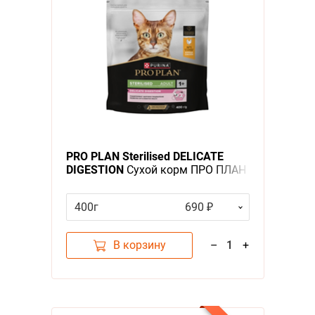
PRO PLAN Sterilised DELICATE
DIGESTION
Сухой корм ПРО ПЛАН
для взрослых стерилизованных
кошек с чувствительным
400г
690 ₽
пищеварением с курицей
В корзину
–
1
+