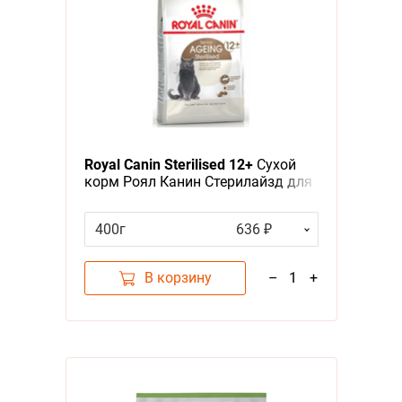
Royal Canin Sterilised 12+
Сухой
корм Роял Канин Стерилайзд для
Пожилых кастрированных котов и
Стерилизованных кошек старше
400г
636 ₽
12 лет
В корзину
–
1
+