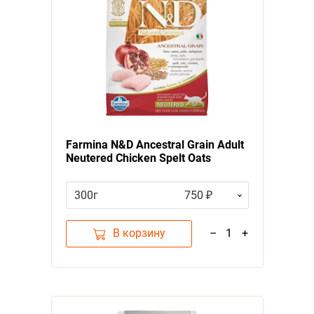
Farmina N&D Ancestral Grain Adult
Neutered Chicken Spelt Oats
Pomegranate
Сухой
Низкозерновой корм Фармина
300г
750 ₽
для взрослых Стерилизованных
кошек и Кастрированных котов
Курица с Гранатом
В корзину
–
1
+