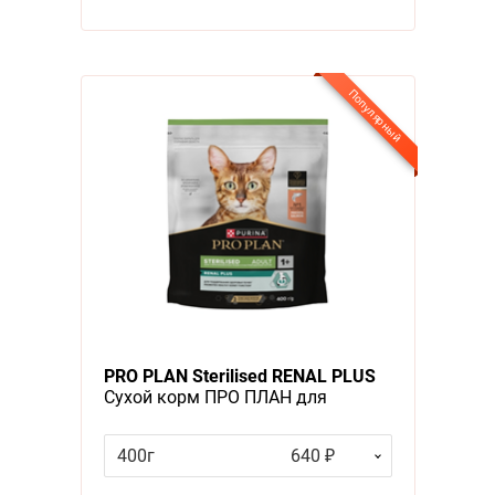
Популярный
PRO PLAN Sterilised RENAL PLUS
Сухой корм ПРО ПЛАН для
взрослых кошек для
поддержания здоровья почек
400г
640 ₽
после стерилизации с лососем