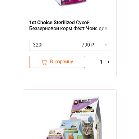
1st Choice Sterilized
Сухой
Беззерновой корм Фёст Чойс для
Стерилизованных кошек Курица
Батат
320г
790 ₽
В корзину
–
1
+