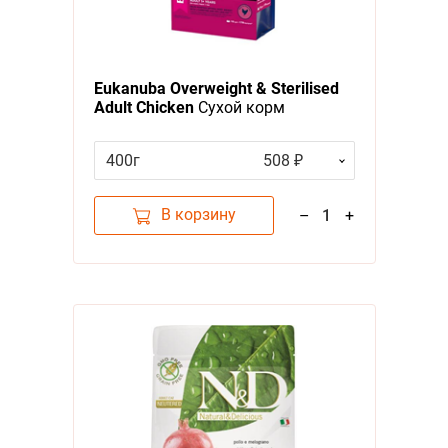
Eukanuba Overweight & Sterilised
Adult Chicken
Сухой корм
Эукануба для взрослых кошек с
Избыточным весом и
400г
508 ₽
Стерилизованных с Курицей
В корзину
–
1
+