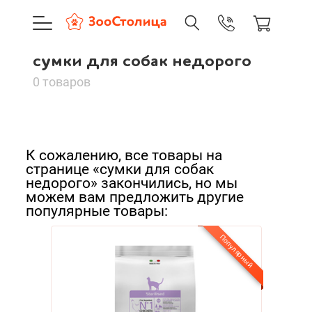
+7 (495) 137-88-37
09:00-21:0
сумки для собак недорого
г. Москва
сумки для собак
Доставка только по Москве и
0 товаров
недорого
Сортировать:
Корзина пуста
К сожалению, все товары на
По нашему
странице «сумки для собак
Каталог товаров
недорого» закончились, но мы
По популярности
можем вам предложить другие
О компании
популярные товары:
Cначала дешевые
Доставка и оплата
Популярный
Cначала дорогие
Новинки
Вход
Ре
А - Я