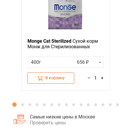
Я - А
Фильтры
Monge Cat Sterilized
Сухой корм
Монж для Стерилизованных
кошек
400г
656 ₽
–
1
+
В корзину
Самые низкие цены в Москве
Проверить цены