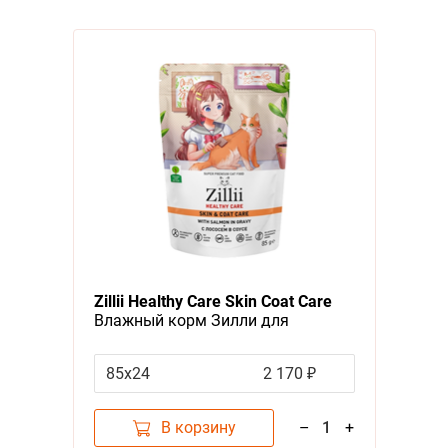
Zillii Healthy Care Skin Coat Care
Влажный корм Зилли для
взрослых кошек Поддержка
здоровья кожи и шерсти с
85х24
2 170 ₽
Лососем в соусе (цена за
упаковку)
В корзину
–
1
+