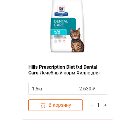
Hills Prescription Diet t\d Dental
Care
Лечебный корм Хиллс для
кошек при Заболеваниях Полости
Рта
1,5кг
2 630 ₽
В корзину
–
1
+