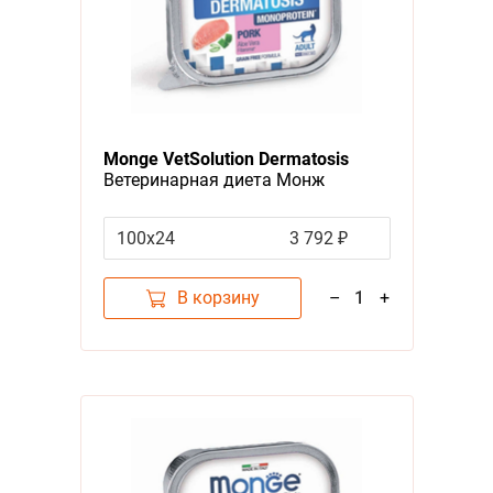
Monge VetSolution Dermatosis
Ветеринарная диета Монж
Дерматозис для кошек при
Заболеваниях кожи (цена за
100х24
3 792 ₽
упаковку)
В корзину
–
1
+