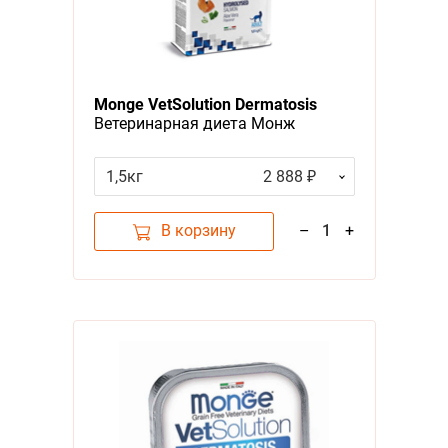
Monge VetSolution Dermatosis
Ветеринарная диета Монж
Дерматозис для кошек при
Заболеваниях кожи
1,5кг
2 888 ₽
В корзину
–
1
+