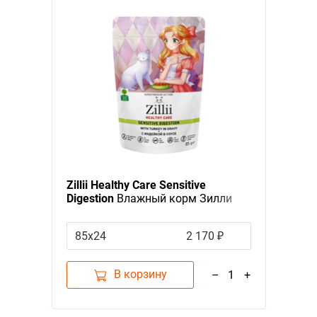
Zillii Healthy Care Sensitive
Digestion
Влажный корм Зилли
для взрослых кошек с
Чувствительным пищеварением с
85х24
2 170 ₽
Индейкой в соусе (цена за
упаковку)
В корзину
–
1
+