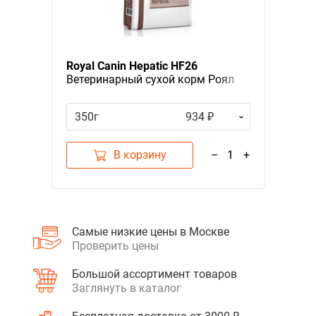
Новинки
Ветер
Забол
А - Я
Я - А
Royal Canin Hepatic HF26
Ветеринарный сухой корм Роял
Фильтры
Канин Гепатик для кошек
Заболевание печени
350г
934 ₽
Цена
В корзину
–
1
+
Категория
Корма, Ветеринарное и диетическое питание, Заболевание печени
3
Самые низкие цены в Москве
Проверить цены
Бренд
Royal Canin
1
Большой ассортимент товаров
Заглянуть в каталог