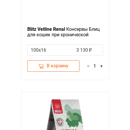
Blitz Vetline Renal
Консервы Блиц
для кошек при хронической
почечной недостаточности (цена
за упаковку)
100х16
3 130 ₽
В корзину
–
1
+