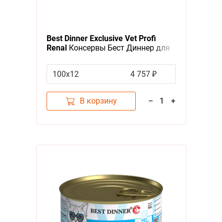
Best Dinner Exclusive Vet Profi
Renal
Консервы Бест Диннер для
кошек Паштет Перепелка (цена за
упаковку)
100х12
4 757 ₽
В корзину
–
1
+