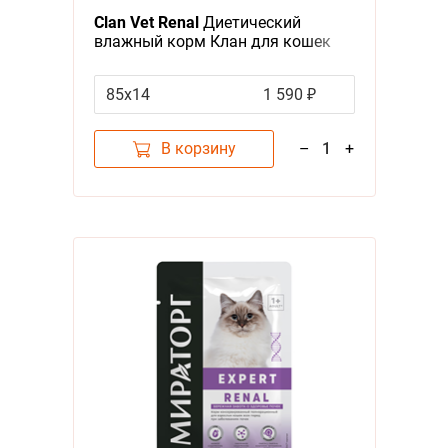
Clan Vet Renal
Диетический
влажный корм Клан для кошек
Профилактика болезней почек
(цена за упаковку)
85х14
1 590 ₽
В корзину
–
1
+