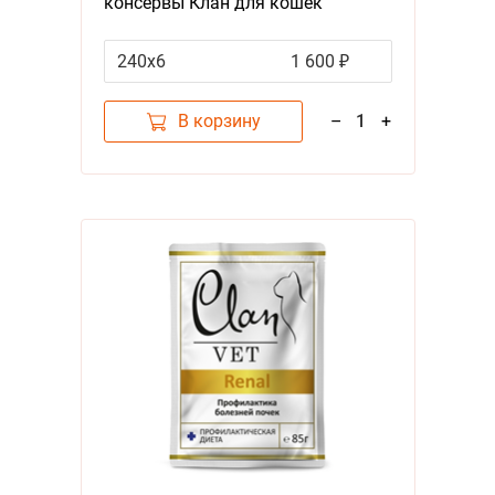
консервы Клан для кошек
Профилактика болезней почек
(цена за упаковку)
240х6
1 600 ₽
В корзину
–
1
+