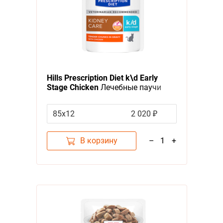
Hills Prescription Diet k\d Early
Stage Chicken
Лечебные паучи
Хиллс для кошек при
Заболеваниях Почек на ранней
85х12
2 020 ₽
стадии Курица (цена за упаковку)
В корзину
–
1
+