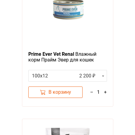
Prime Ever Vet Renal
Влажный
корм Прайм Эвер для кошек
Поддержка функции почек (цена
за упаковку)
100х12
2 200 ₽
В корзину
–
1
+