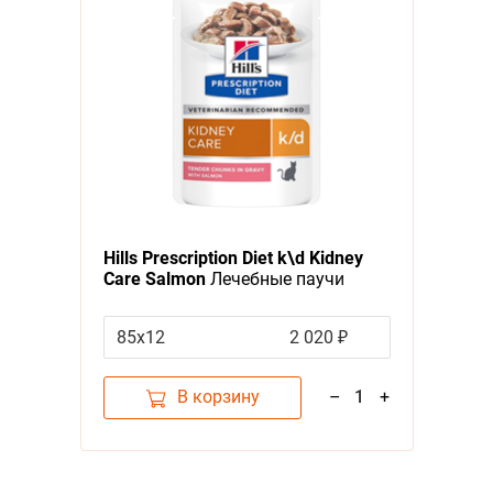
Hills Prescription Diet k\d Kidney
Care Salmon
Лечебные паучи
Хиллс для кошек при
Заболеваниях Почек Лосось (цена
85x12
2 020 ₽
за упаковку)
В корзину
–
1
+