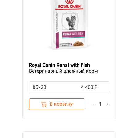
Royal Canin Renal with Fish
Ветеринарный влажный корм
(Консервы-Паучи) Роял Канин
Ренал для кошек для
85x28
4 403 ₽
поддержания функции почек с
Рыбой (цена за упаковку)
В корзину
–
1
+