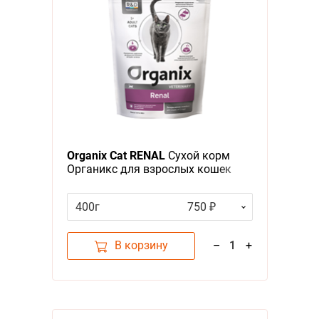
Organix Cat RENAL
Сухой корм
Органикс для взрослых кошек
для Поддержания функции почек
при острой или хронической
400г
750 ₽
болезни почек
В корзину
–
1
+