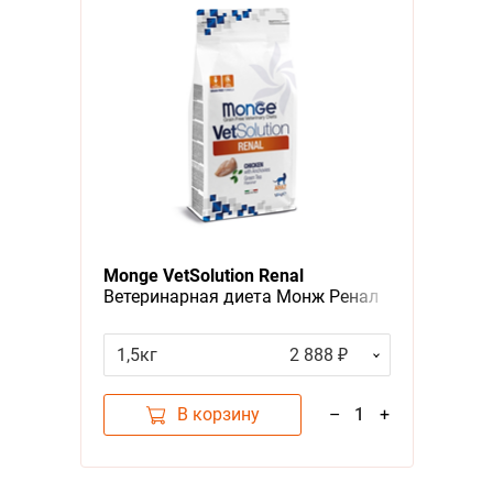
Monge VetSolution Renal
Ветеринарная диета Монж Ренал
для кошек при ХПН
1,5кг
2 888 ₽
В корзину
–
1
+