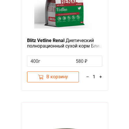
Blitz Vetline Renal
Диетический
полнорационный сухой корм Блиц
для взрослых кошек при
хронической почечной
400г
580 ₽
недостаточности
В корзину
–
1
+