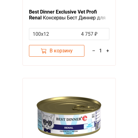
Best Dinner Exclusive Vet Profi
Renal
Консервы Бест Диннер для
кошек Паштет Индейка (цена за
упаковку)
100х12
4 757 ₽
В корзину
–
1
+