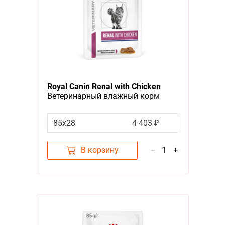
Royal Canin Renal with Chicken
Ветеринарный влажный корм
(Консервы-Паучи) Роял Канин
Ренал для кошек для
85x28
4 403 ₽
поддержания функции почек с
Курицей (цена за упаковку)
В корзину
–
1
+