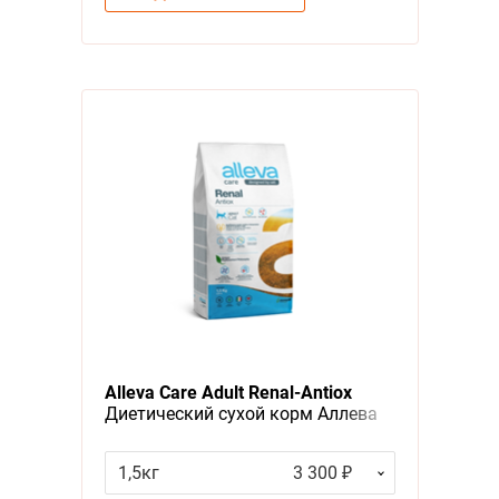
Alleva Care Adult Renal-Antiox
Диетический сухой корм Аллева
для взрослых кошек при
Хронической или Временной
1,5кг
3 300 ₽
почечной недостаточности