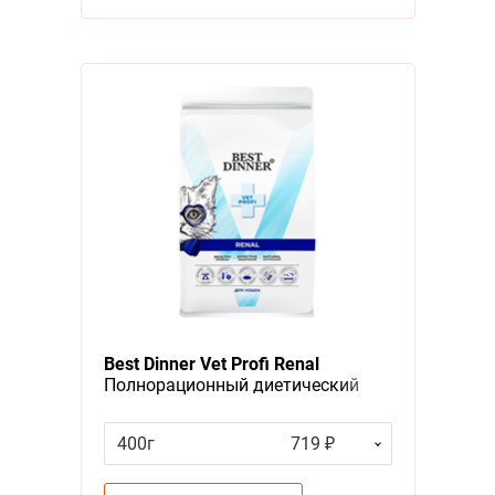
Best Dinner Vet Profi Renal
Полнорационный диетический
сухой корм Бест Диннер для
кошек Поддержание здоровья
400г
719 ₽
почек