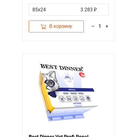
(цена за упаковку)
85х24
3 283 ₽
В корзину
–
1
+
Best Dinner Vet Profi Renal