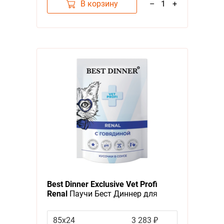
В корзину
–
1
+
Best Dinner Exclusive Vet Profi
Renal
Паучи Бест Диннер для
кошек Говядина кусочки в соусе
(цена за упаковку)
85х24
3 283 ₽