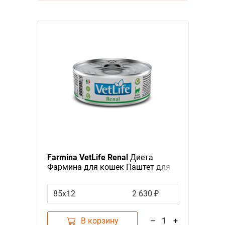
Farmina VetLife Renal
Диета
Фармина для кошек Паштет для
Поддержания функции почек при
Почечной недостаточности (цена
85х12
2 630 ₽
за упаковку)
В корзину
–
1
+