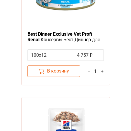
Best Dinner Exclusive Vet Profi
Renal
Консервы Бест Диннер для
кошек Паштет Ягненок (цена за
упаковку)
100х12
4 757 ₽
В корзину
–
1
+