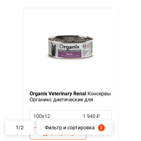
Organix Veterinary Renal
Консервы
Органикс диетические для
взрослых кошек для
Поддержания функции почек
100х12
1 940 ₽
(цена за упаковку)
1
/
2
Фильтр и сортировка
3
В корзину
–
1
+