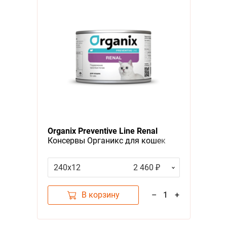
Organix Preventive Line Renal
Консервы Органикс для кошек
Поддержка здоровья почек (цена
за упаковку)
240х12
2 460 ₽
В корзину
–
1
+