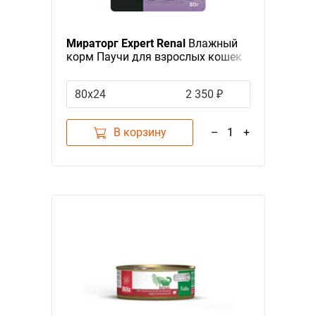
Мираторг Expert Renal
Влажный
корм Паучи для взрослых кошек
всех пород при заболеваниях
почек Бережная забота о
80х24
2 350 ₽
здоровье почек (цена за
упаковку)
В корзину
–
1
+