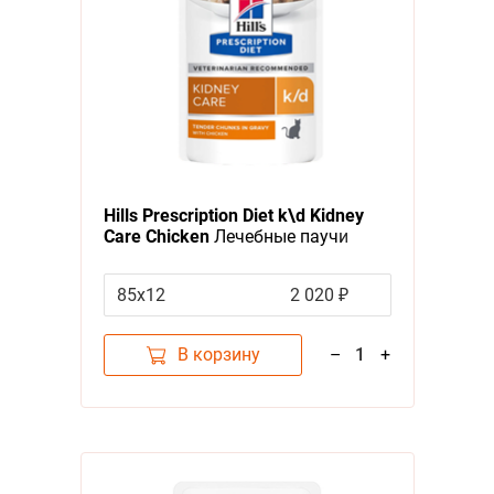
Hills Prescription Diet k\d Kidney
Care Chicken
Лечебные паучи
Хиллс для кошек при
Заболеваниях Почек Курица (цена
85x12
2 020 ₽
за упаковку)
В корзину
–
1
+