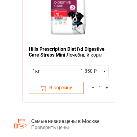
Hills Prescription Diet i\d Digestive
Care Stress Mini
Лечебный корм
Хиллс для собак Мелких пород
при Заболеваниях ЖКТ + Cтресс
1кг
1 850 ₽
В корзину
–
1
+
Самые низкие цены в Москве
Проверить цены