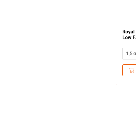
Royal 
Low F
сухой
Гастр
1,5к
для с
Пище
Низк