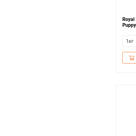
Royal 
Puppy
корм 
Интес
1кг
нару