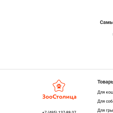
Самы
Товар
Для ко
Для соб
Для гры
+7 (495) 137-88-37