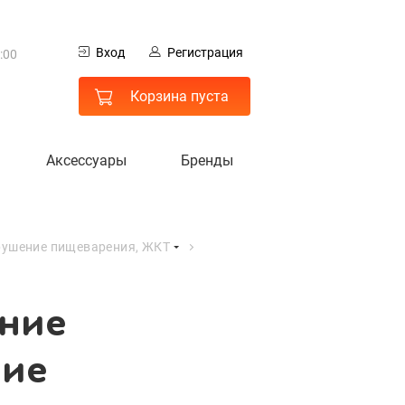
0
Вход
Регистрация
:00
ание
 МО
Корзина пуста
ние
Аксессуары
Бренды
ушение пищеварения, ЖКТ
ание
ние
гистрация