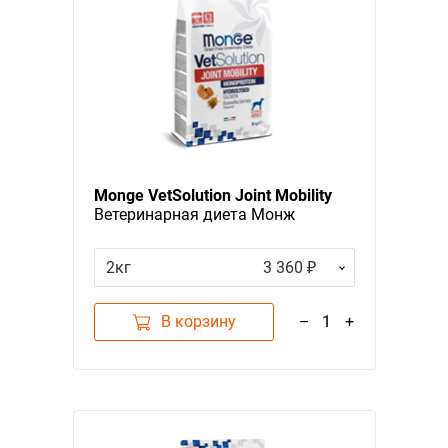
Monge VetSolution Joint Mobility
Ветеринарная диета Монж
Джоинт Мобилити для собак и
щенков при Заболеваниях
2кг
3 360 ₽
суставов
В корзину
–
1
+