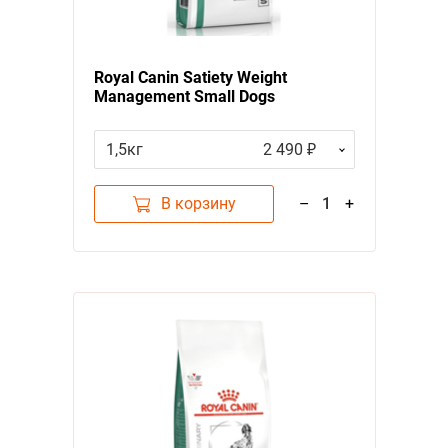
Royal Canin Satiety Weight
Management Small Dogs
Ветеринарный сухой корм Роял
Канин Сетаети Смол Догз для
1,5кг
2 490 ₽
собак Мелких пород Контроль
избыточного веса
В корзину
–
1
+