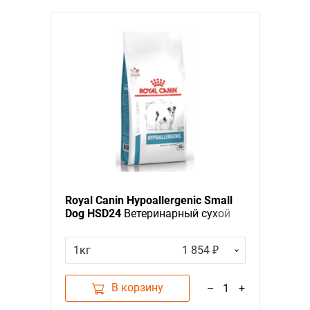
Royal Canin Hypoallergenic Small
Dog HSD24
Ветеринарный сухой
корм Роял Канин
Гипоаллергенный для собак
1кг
1 854 ₽
Мелких пород с Пищевой
аллергией и непереносимостью
В корзину
–
1
+