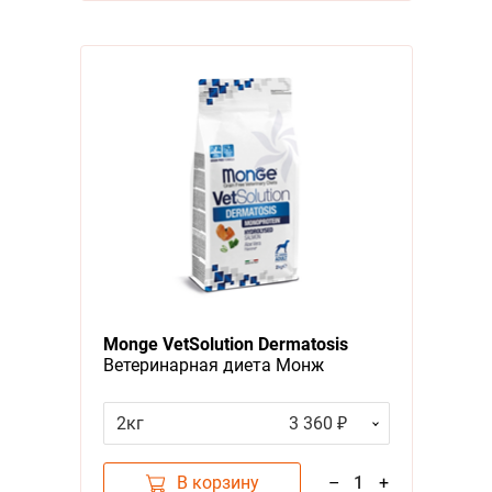
Monge VetSolution Dermatosis
Ветеринарная диета Монж
Дерматозис для собак при
заболеваниях кожи
2кг
3 360 ₽
В корзину
–
1
+