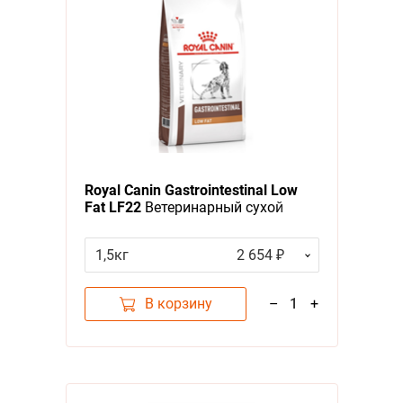
Royal Canin Gastrointestinal Low
Fat LF22
Ветеринарный сухой
корм Роял Канин Гастро
Интестинал Лоу Фэт для собак
1,5кг
2 654 ₽
при нарушении Пищеварения
Низкокалорийный
В корзину
–
1
+