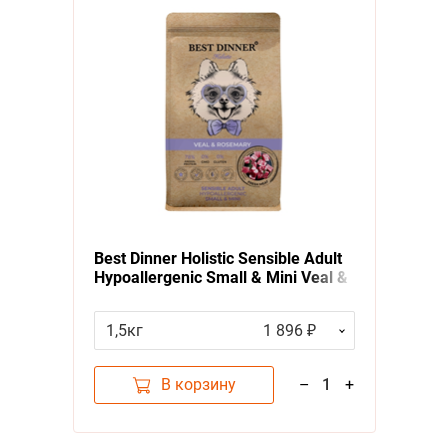
Best Dinner Holistic Sensible Adult
Hypoallergenic Small & Mini Veal &
Rosemary
Сухой корм Бест
Диннер для взрослых собак
1,5кг
1 896 ₽
Мелких пород с Телятиной и
розмарином
В корзину
–
1
+