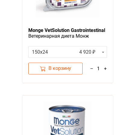
Monge VetSolution Gastrointestinal
Ветеринарная диета Монж
Гастроинтестинал для собак при
заболеваниях ЖКТ (цена за
150х24
4 920 ₽
упаковку)
В корзину
–
1
+