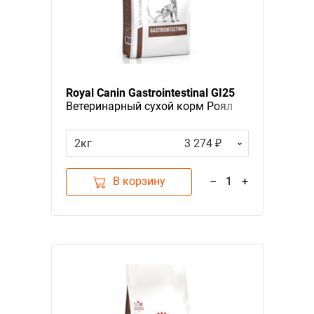
Organi
Alpha
Zoodie
Savita
Royal Canin Gastrointestinal GI25
Ветеринарный сухой корм Роял
Мират
Канин Гастро Интестинал для
взрослых собак при нарушении
Crafti
2кг
3 274 ₽
Пищеварения
Forza
В корзину
–
1
+
Origin