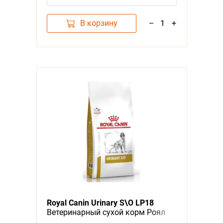
В корзину
–
1
+
Royal Canin Urinary S\O LP18
Ветеринарный сухой корм Роял
Канин Уринари для собак