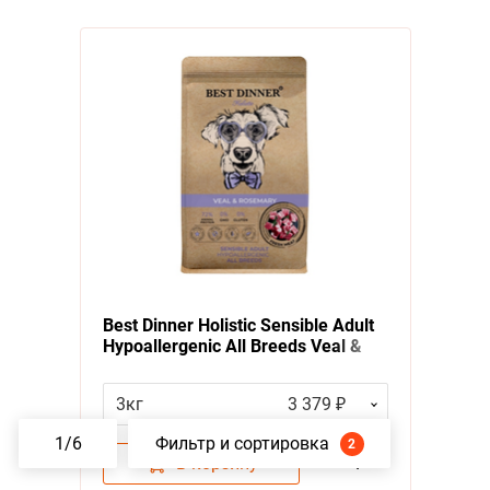
Best Dinner Holistic Sensible Adult
Hypoallergenic All Breeds Veal &
Rosemary
Сухой корм Бест
Диннер для взрослых собак всех
3кг
3 379 ₽
пород с Телятиной и розмарином
1
/
6
Фильтр и сортировка
2
В корзину
–
1
+