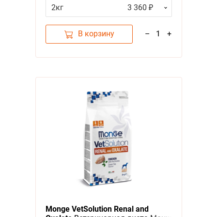
Заболеваниях печени
2кг
3 360 ₽
В корзину
–
1
+
Monge VetSolution Renal and