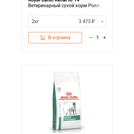
Ветеринарный сухой корм Роял
Канин Ренал для собак
Заболевание почек (хроническая
2кг
3 473 ₽
почечная недостаточность)
В корзину
–
1
+