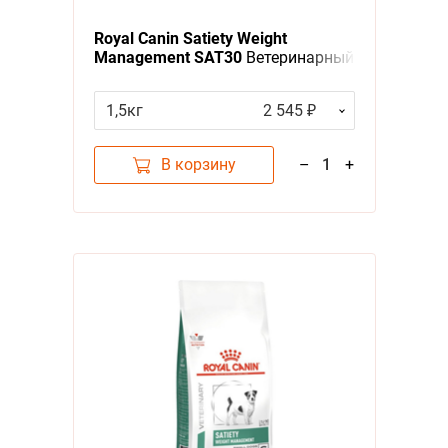
Royal Canin Satiety Weight
Management SAT30
Ветеринарный
сухой корм Роял Канин для собак
Сетаети Вейт Менеджмент
1,5кг
2 545 ₽
Контроль избыточного веса
В корзину
–
1
+