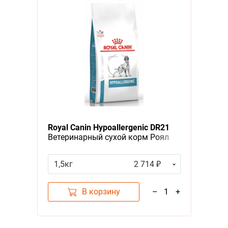
Royal Canin Hypoallergenic DR21
Ветеринарный сухой корм Роял
Канин Гипоаллергенный для
собак с Пищевой аллергей и
1,5кг
2 714 ₽
непереносимостью
В корзину
–
1
+