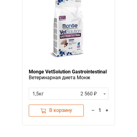
Monge VetSolution Gastrointestinal
Ветеринарная диета Монж
Гастроинтестинал для щенков при
Заболеваниях ЖКТ
1,5кг
2 560 ₽
В корзину
–
1
+