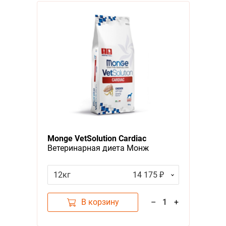
Monge VetSolution Cardiac
Ветеринарная диета Монж
Кардиак для собак при
Заболеваниях сердца
12кг
14 175 ₽
В корзину
–
1
+