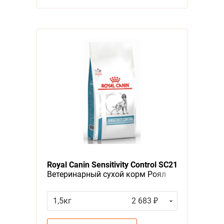
Royal Canin Sensitivity Control SC21
Ветеринарный сухой корм Роял
Канин Сенситивити Контрол для
собак с Пищевой аллергией и
1,5кг
2 683 ₽
непереносимостью