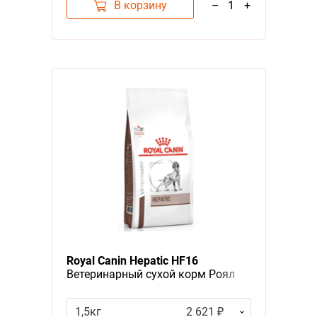
В корзину
–
1
+
Royal Canin Hepatic HF16
Ветеринарный сухой корм Роял
Канин Гепатик для собак
Заболевание печени Пироплазмоз
1,5кг
2 621 ₽