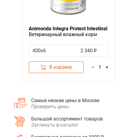
Новинки
А - Я
Я - А
Animonda Integra Protect Intestinal
Ветеринарный влажный корм
Фильтры
(консервы) Анимонда для
взрослых собак при Нарушениях
400х6
2 340 ₽
Цена
Пищеварения Курица в банках
(цена за упаковку)
В корзину
–
1
+
Категория
Корма, Ветеринарное и диетическое питание
2
Самые низкие цены в Москве
Проверить цены
Бренд
Animonda
1
Большой ассортимент товаров
Заглянуть в каталог