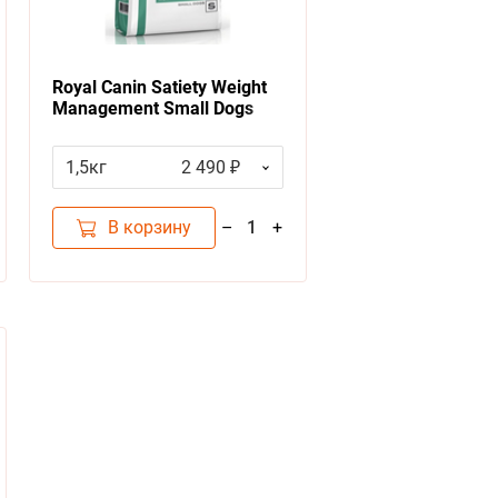
Royal Canin Satiety Weight
Management Small Dogs
Ветеринарный сухой корм
Роял Канин Сетаети Смол
1,5кг
2 490 ₽
Догз для собак Мелких
пород Контроль
избыточного веса
В корзину
–
+
1