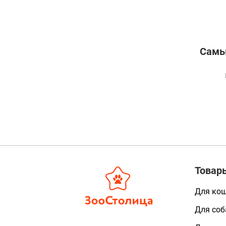
Самы
Товар
Для ко
Для соб