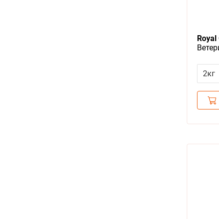
Royal
Ветер
Роял 
Забол
2кг
(хрон
недос