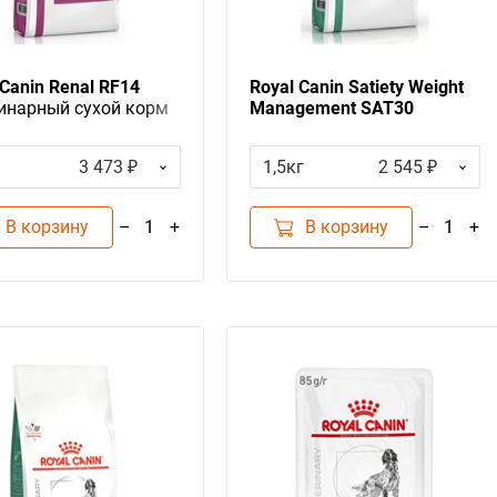
 Canin Renal RF14
Royal Canin Satiety Weight
инарный сухой корм
Management SAT30
Канин Ренал для собак
Ветеринарный сухой корм
евание почек
Роял Канин для собак
3 473 ₽
1,5кг
2 545 ₽
ическая почечная
Сетаети Вейт Менеджмент
таточность)
Контроль избыточного веса
В корзину
В корзину
–
+
–
+
1
1