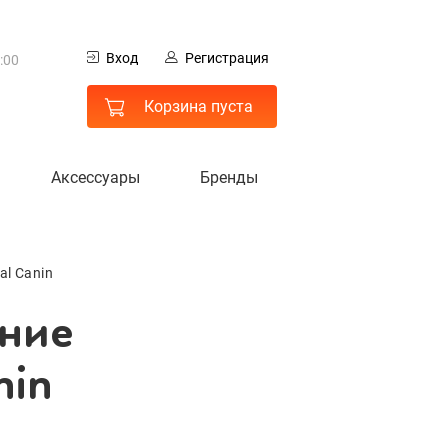
0
Вход
Регистрация
:00
ание
 МО
Корзина пуста
nin
Аксессуары
Бренды
al Canin
ание
nin
гистрация