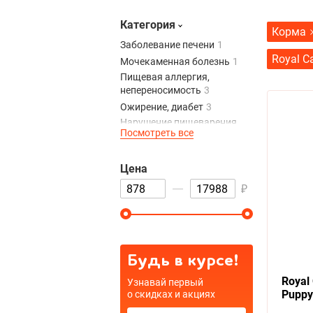
Заболевание почек
Royal Canin
1
Категория
Корма
Royal Canin
165
Заболевание печени
1
Royal Canin
14
Royal C
Мочекаменная болезнь
1
Пищевая аллергия,
непереносимость
3
Ожирение, диабет
3
Цена
Нарушение пищеварения,
Посмотреть все
ЖКТ
5
₽
Заболевание почек
1
Цена
₽
Будь в курсе!
Royal 
Узнавай первый
Puppy
о скидках и акциях
корм 