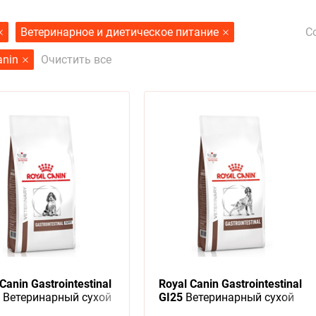
С
Ветеринарное и диетическое питание
anin
Очистить все
Canin Gastrointestinal
Royal Canin Gastrointestinal
Ветеринарный сухой
GI25
Ветеринарный сухой
Роял Канин Гастро
корм Роял Канин Гастро