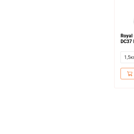
Royal 
DC37
корм 
для с
1,5к