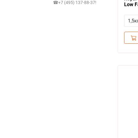
☎+7 (495) 137-88-37
!
Low F
сухой
Гастр
1,5к
для с
Пище
Низк