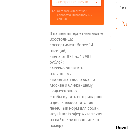
Интес
1кг
нару
Cогласен с
политикой
обработки персональных
данных
В нашем интернет-магазине
Зоостолица:
• ассортимент более 14
позиций;
• цена от 878 до 17988
рублей;
• можно оплатить
наличными;
• надежная доставка по
Москве и ближайшему
Подмосковью.
Чтобы купить ветеринарное
и диетическое питание
лечебный корм для собак
Royal Canin оформите заказ
на сайте или позвоните по
номеру:
Royal 