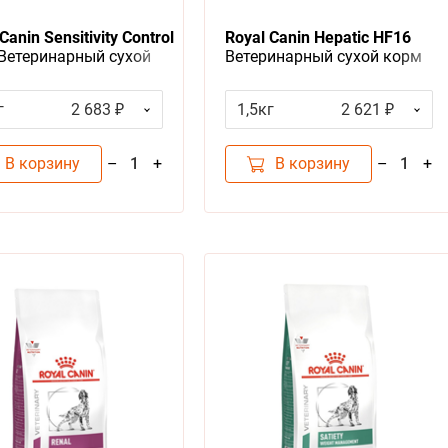
Canin Sensitivity Control
Royal Canin Hepatic HF16
Ветеринарный сухой
Ветеринарный сухой корм
Роял Канин
Роял Канин Гепатик для
тивити Контрол для
собак Заболевание печени
г
2 683 ₽
1,5кг
2 621 ₽
 с Пищевой аллергией
Пироплазмоз
ереносимостью
В корзину
В корзину
–
+
–
+
1
1