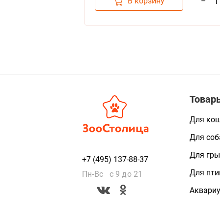
В корзину
–
1
Товар
Для ко
Для соб
Для гры
+7 (495) 137-88-37
Для пти
Пн-Вс с 9 до 21
Аквари