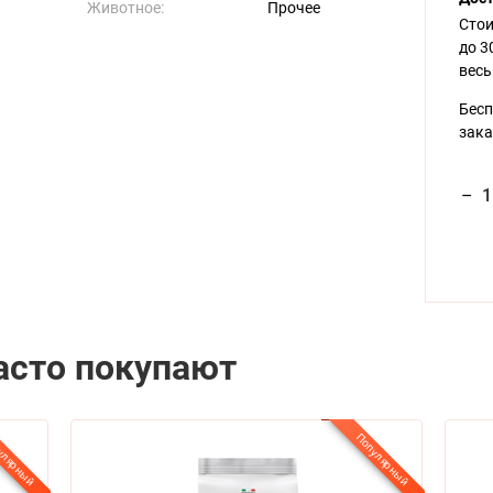
Животноe:
Прочее
Стои
до 3
весь
Бесп
зака
–
1
асто покупают
улярный
Популярный