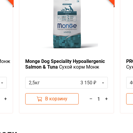
Монж
Monge Dog Speciality Hypoallergenic
PR
Salmon & Tuna
Сухой корм Монж
Су
Спешиалити для собак всех пород
ко
Гипоаллергенный Лосось с тунцом
по
2,5кг
3 150 ₽
4
В корзину
+
–
+
1