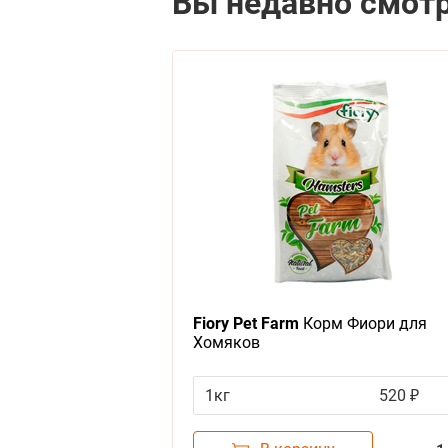
Вы недавно смот
Fiory Pet Farm
Корм Фиори для
Хомяков
1кг
520 ₽