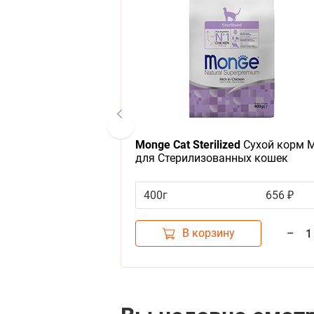
n
Наполнитель для
Monge Cat Sterilized
Сухой корм 
 ПиПиБент
для Стерилизованных кошек
и Комкующийся
610 ₽
400г
656 ₽
В корзину
–
+
–
1
1