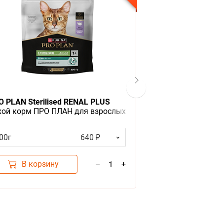
O PLAN Sterilised RENAL PLUS
Чистые лапки На
хой корм ПРО ПЛАН для взрослых
кошачьего туал
шек для поддержания здоровья
чек после стерилизации с индейкой
00г
640 ₽
12л
В корзину
В корзи
–
+
1