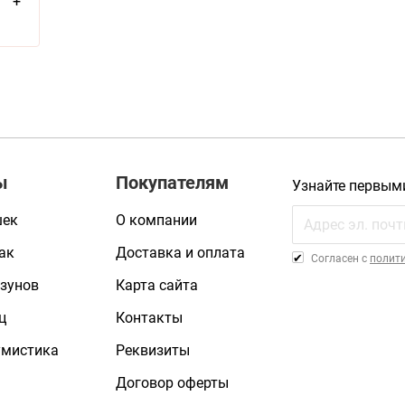
+
ы
Покупателям
Узнайте первым
шек
О компании
ак
Доставка и оплата
Cогласен с
полит
зунов
Карта сайта
ц
Контакты
умистика
Реквизиты
Договор оферты